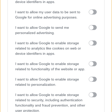
döntések esetén
device identifiers in apps.
István alkatrészek
•
2026. június 17.
0
I want to allow my user data to be sent to
Google for online advertising purposes.
Hibás gyakorlati felelősségvállalási vákuum az AI-
I want to allow Google to send me
támogatott klinikai döntések esetén
personalized advertising.
Iparág:
Egészségügy és orvoslás |
Célközönség:
...
I want to allow Google to enable storage
related to analytics like cookies on web or
A 10 legfontosabb preventív
device identifiers in apps.
egészségügyi jel Budapesten 2027-
I want to allow Google to enable storage
ben
related to functionality of the website or app.
István alkatrészek
•
2026. június 12.
0
I want to allow Google to enable storage
related to personalization.
A 10 legfontosabb preventív egészségügyi jel
Budapesten 2027-ben
I want to allow Google to enable storage
related to security, including authentication
2027-re az egészségtudatos budapestiek egyre
functionality and fraud prevention, and other
kevésbé várják meg, amíg ...
user protection.