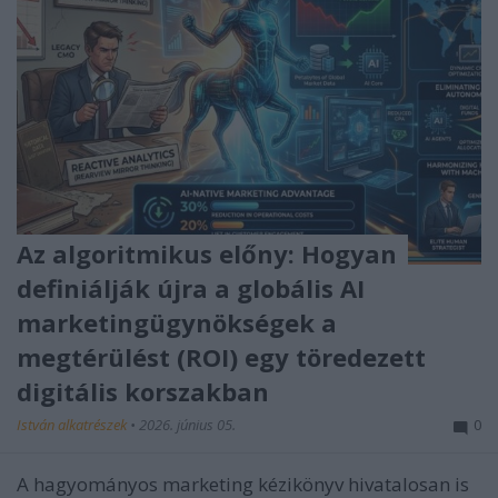
Az algoritmikus előny: Hogyan
definiálják újra a globális AI
marketingügynökségek a
megtérülést (ROI) egy töredezett
digitális korszakban
István alkatrészek
•
2026. június 05.
0
A hagyományos marketing kézikönyv hivatalosan is