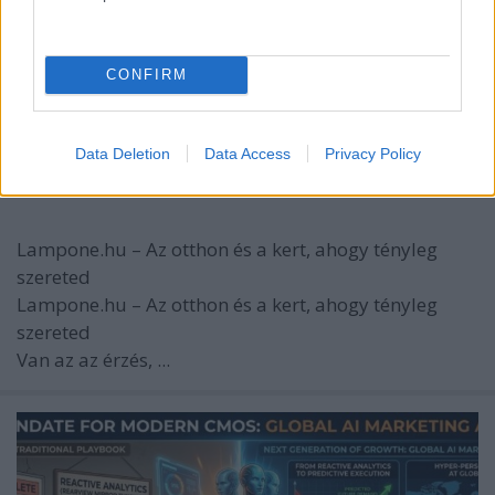
CONFIRM
Lampone.hu – Az otthon és a kert,
ahogy tényleg szereted
Data Deletion
Data Access
Privacy Policy
István alkatrészek
•
2026. június 09.
0
Lampone.hu – Az otthon és a kert, ahogy tényleg
szereted
Lampone.hu – Az otthon és a kert, ahogy tényleg
szereted
Van az az érzés, ...