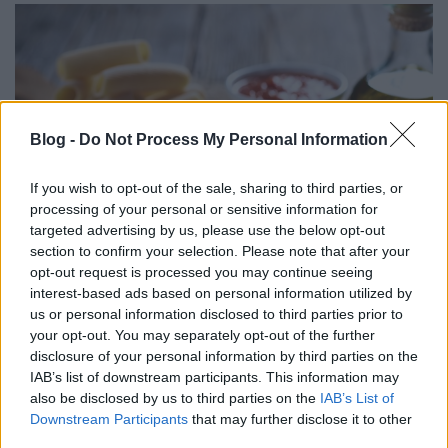
Blog -
Do Not Process My Personal Information
If you wish to opt-out of the sale, sharing to third parties, or
processing of your personal or sensitive information for
targeted advertising by us, please use the below opt-out
section to confirm your selection. Please note that after your
opt-out request is processed you may continue seeing
interest-based ads based on personal information utilized by
Miért érdemes eredeti olasz tésztát
us or personal information disclosed to third parties prior to
választani?
your opt-out. You may separately opt-out of the further
disclosure of your personal information by third parties on the
István alkatrészek
•
2026. július 06.
0
IAB’s list of downstream participants. This information may
also be disclosed by us to third parties on the
IAB’s List of
Miért érdemes eredeti olasz tésztát
Downstream Participants
that may further disclose it to other
third parties.