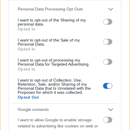
választani?
Tészta az tészta – gondolja a legtöbb ember, amikor
Please note that this website/app uses one or more Google
Personal Data Processing Opt Outs
a szupermarket polca előtt áll. Két ...
services and may gather and store information including but
not limited to your visit or usage behaviour. You may click to
I want to opt-out of the Sharing of my
personal data.
grant or deny consent to Google and its third-party tags to
Opted In
use your data for below specified purposes in below Google
consent section.
I want to opt-out of the Sale of my
Personal Data.
Opted In
I want to opt-out of processing my
Personal Data for Targeted Advertising.
Opted In
I want to opt-out of Collection, Use,
Retention, Sale, and/or Sharing of my
Personal Data that Is Unrelated with the
Purposes for which it was collected.
Opted Out
Google consents
Hibás gyakorlati felelősségvállalási
I want to allow Google to enable storage
vákuum az AI-támogatott klinikai
related to advertising like cookies on web or