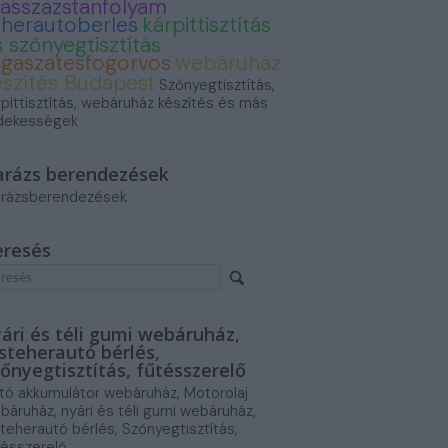
asszazstanfolyam
eherautoberles
kárpittisztítás
 szőnyegtisztítás
ogaszatesfogorvos
webáruház
észítés Budapest
Szőnyegtisztítás,
rpittisztítás, webáruház készítés és más
dekességek
arázs berendezések
rázsberendezések
eresés
ári és téli gumi webáruház,
steherautó bérlés,
őnyegtisztítás, fűtésszerelő
tó akkumulátor webáruház, Motorolaj
báruház, nyári és téli gumi webáruház,
steherautó bérlés, Szőnyegtisztítás,
tésszerelő