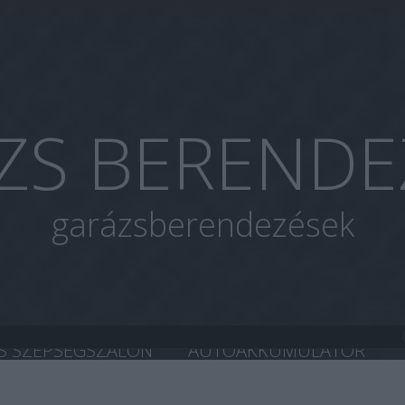
ZS BERENDE
garázsberendezések
S SZÉPSÉGSZALON
AUTOAKKUMULÁTOR
A CHIP TUNING
HASZNÁLT AUTÓ