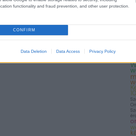
— 
cation functionality and fraud prevention, and other user protection.
23
Te
Fo
we
T
CONFIRM
K
K
S
F
Data Deletion
Data Access
Privacy Policy
f
W
w
m
w
K
1
Sz
On
Sz
ér
o
w
ká