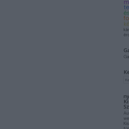
m
t
és
f
k
ká
ér
G
Ga
K
ny
Ki
Sz
Au
we
Ki
fű