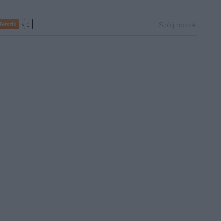
Tetszik
Szólj hozzá!
0