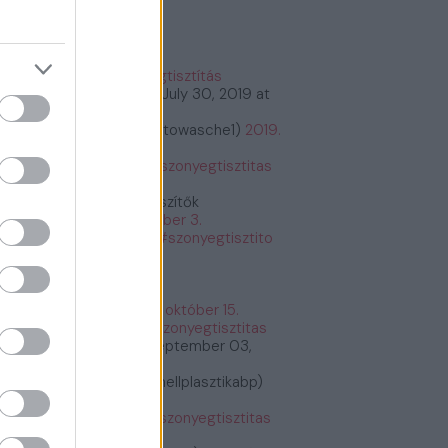
őnyegtisztítás
#szőnyegtisztítás
tps://t.co/2kCeMMwvxK
July 30, 2019 at
:26PM
bioautowasche (@bioautowasche1)
2019.
ius 30.
tps://t.co/PASrtywGdr
#szonyegtisztitas
tps://t.co/PASrtywGdr
Étrend és Táplálékkiegészítők
etrendes)
2019. december 3.
tps://t.co/G6y7bq2BNU
#szonyegtisztito
zonyegtisztitas
tps://t.co/G6y7bq2BNU
Fogyás és fogyókúra
fogyasfogyokura)
2019. október 15.
tps://t.co/ErRtlyiGW9
#szonyegtisztitas
tps://t.co/ErRtlyiGW9
September 03,
19 at 11:30AM
Plasztikai Sebészet (@mellplasztikabp)
19. szeptember 3.
tps://t.co/xkWHrUDgsi
#szonyegtisztitas
tps://t.co/xkWHrUDgsi