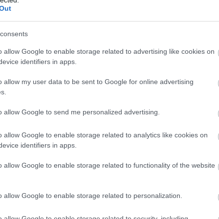
Out
consents
Sz
ht
o allow Google to enable storage related to advertising like cookies on
06
evice identifiers in apps.
— 
júl
ht
o allow my user data to be sent to Google for online advertising
ht
s.
— 
(@
to allow Google to send me personalized advertising.
ht
#s
ht
o allow Google to enable storage related to analytics like cookies on
— 
evice identifiers in apps.
(@
ht
o allow Google to enable storage related to functionality of the website
ht
20
— 
20
o allow Google to enable storage related to personalization.
ht
ht
o allow Google to enable storage related to security, including