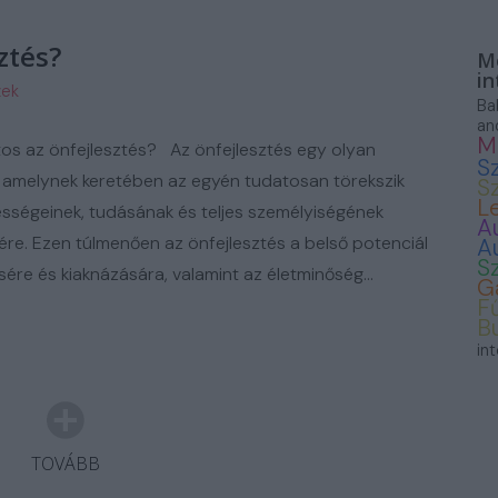
ASZNÁLT AUTÓ
ztés?
Mo
in
zek
Ba
an
M
tos az önfejlesztés? Az önfejlesztés egy olyan
S
 amelynek keretében az egyén tudatosan törekszik
S
L
ességeinek, tudásának és teljes személyiségének
A
sére. Ezen túlmenően az önfejlesztés a belső potenciál
A
S
sére és kiaknázására, valamint az életminőség…
G
F
B
in
TOVÁBB