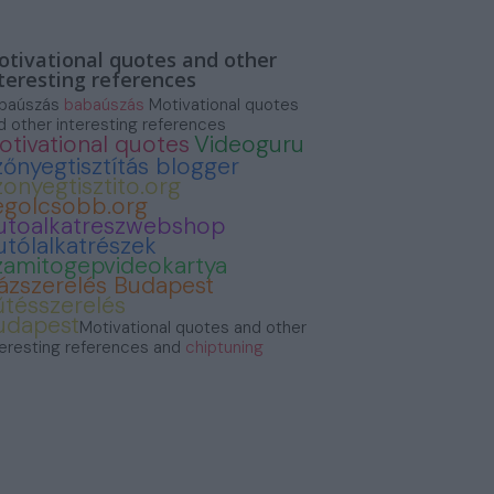
tivational quotes and other
teresting references
baúszás
babaúszás
Motivational quotes
d other interesting references
otivational quotes
Videoguru
zőnyegtisztítás blogger
zonyegtisztito.org
egolcsobb.org
utoalkatreszwebshop
utólalkatrészek
zamitogepvideokartya
ázszerelés Budapest
űtésszerelés
udapest
Motivational quotes and other
teresting references and
chiptuning