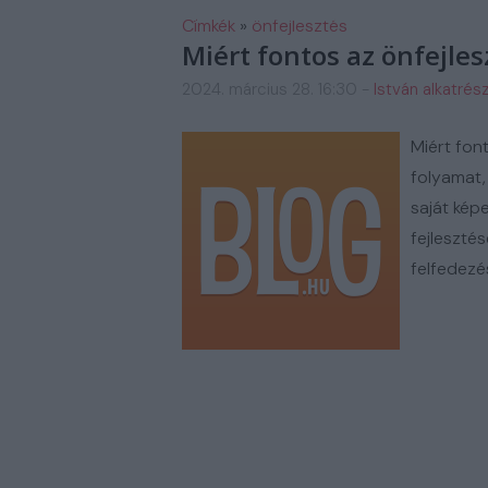
FM AUTOSZERIZ GALERIA
H
Címkék
»
önfejlesztés
Miért fontos az önfejles
2024. március 28. 16:30
-
István alkatrés
Miért fon
folyamat,
saját kép
fejleszté
felfedezé