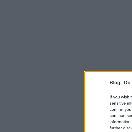
Blog -
Do 
If you wish 
sensitive in
confirm you
continue se
information 
further disc