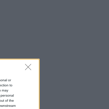
sonal or
ection to
ou may
 personal
out of the
 downstream