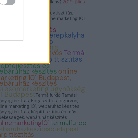
VillámVillany (@villam_villany)
2019. július
.
rmálfürdő Tamási, Szőnyegtisztítás,
gászat és fogorvos, Online marketing 101,
báruház készítés
ermálfürdő Tamási
onyvvasarlas
Cserepkalyha
emence Kandallo
zonyegtisztitas.org
ogászat és fogorvos
Termál
ürdő Tamási
Kárpittisztítás
ebfejlesztés és
ebáruház készítés
online
arketing 101 Budapest,
ebáruház készítés
eresőmarketing ügynökség
01 Budapest
Termálfürdő Tamási,
őnyegtisztítás, Fogászat és fogorvos,
line marketing 101, webáruház készítés
őnyegtisztítás, kárpittisztítás és más
dekességek, webáruház készítés
nlinemarketing101
termalfurdo
ebaruhazkeszitesbudapest
rpittisztítás