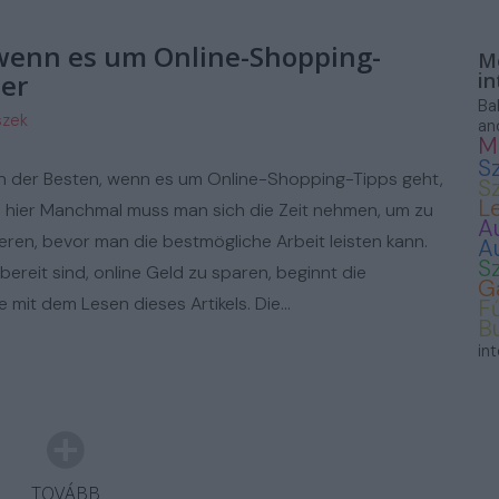
ASZNÁLT AUTÓ
 wenn es um Online-Shopping-
Mo
ier
in
Ba
szek
an
M
S
n der Besten, wenn es um Online-Shopping-Tipps geht,
S
L
e hier Manchmal muss man sich die Zeit nehmen, um zu
A
eren, bevor man die bestmögliche Arbeit leisten kann.
A
S
bereit sind, online Geld zu sparen, beginnt die
G
 mit dem Lesen dieses Artikels. Die…
F
B
in
TOVÁBB