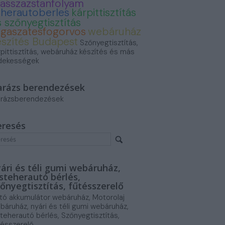
asszazstanfolyam
eherautoberles
kárpittisztítás
 szőnyegtisztítás
ogaszatesfogorvos
webáruház
észítés Budapest
Szőnyegtisztítás,
rpittisztítás, webáruház készítés és más
dekességek
arázs berendezések
rázsberendezések
eresés
ári és téli gumi webáruház,
steherautó bérlés,
őnyegtisztítás, fűtésszerelő
tó akkumulátor webáruház, Motorolaj
báruház, nyári és téli gumi webáruház,
steherautó bérlés, Szőnyegtisztítás,
tésszerelő