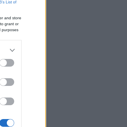
B’s List of
er and store
to grant or
ed purposes