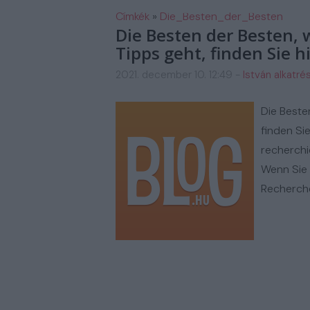
FM AUTOSZERIZ GALERIA
H
Címkék
»
Die_Besten_der_Besten
Die Besten der Besten,
Tipps geht, finden Sie h
2021. december 10. 12:49
-
István alkatré
Die Beste
finden Si
recherchi
Wenn Sie 
Recherche