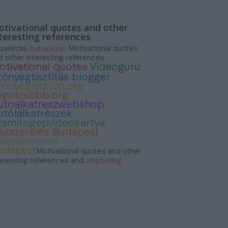
tivational quotes and other
teresting references
baúszás
babaúszás
Motivational quotes
d other interesting references
otivational quotes
Videoguru
zőnyegtisztítás blogger
zonyegtisztito.org
egolcsobb.org
utoalkatreszwebshop
utólalkatrészek
zamitogepvideokartya
ázszerelés Budapest
űtésszerelés
udapest
Motivational quotes and other
teresting references and
chiptuning