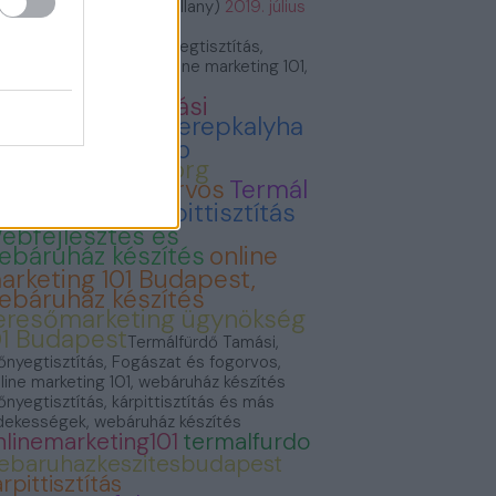
VillámVillany (@villam_villany)
2019. július
.
rmálfürdő Tamási, Szőnyegtisztítás,
gászat és fogorvos, Online marketing 101,
báruház készítés
ermálfürdő Tamási
onyvvasarlas
Cserepkalyha
emence Kandallo
zonyegtisztitas.org
ogászat és fogorvos
Termál
ürdő Tamási
Kárpittisztítás
ebfejlesztés és
ebáruház készítés
online
arketing 101 Budapest,
ebáruház készítés
eresőmarketing ügynökség
01 Budapest
Termálfürdő Tamási,
őnyegtisztítás, Fogászat és fogorvos,
line marketing 101, webáruház készítés
őnyegtisztítás, kárpittisztítás és más
dekességek, webáruház készítés
nlinemarketing101
termalfurdo
ebaruhazkeszitesbudapest
rpittisztítás