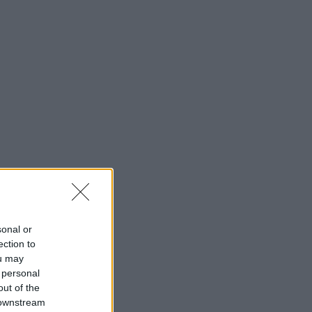
sonal or
ection to
ou may
 personal
out of the
 downstream