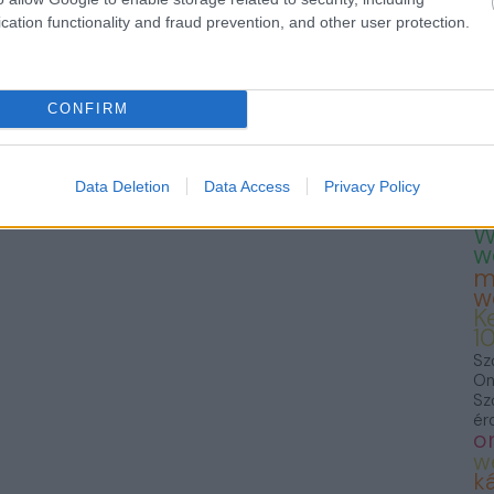
— 
cation functionality and fraud prevention, and other user protection.
23
Te
Fo
we
T
CONFIRM
K
K
S
F
Data Deletion
Data Access
Privacy Policy
f
W
w
m
w
K
1
Sz
On
Sz
ér
o
w
ká