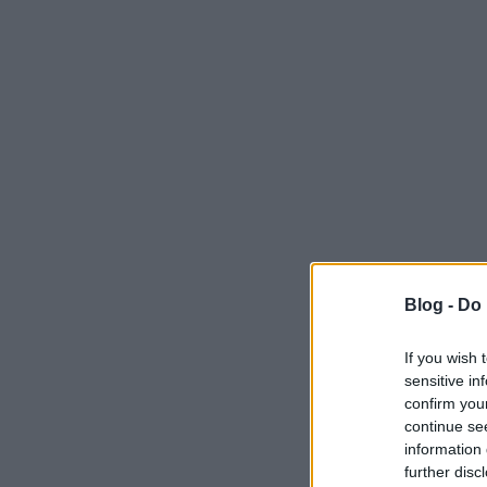
Blog -
Do 
If you wish 
sensitive in
confirm you
continue se
information 
further disc