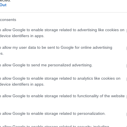
Out
consents
Sz
ht
o allow Google to enable storage related to advertising like cookies on
06
evice identifiers in apps.
— 
júl
ht
o allow my user data to be sent to Google for online advertising
ht
s.
— 
(@
to allow Google to send me personalized advertising.
ht
#s
ht
o allow Google to enable storage related to analytics like cookies on
— 
evice identifiers in apps.
(@
ht
o allow Google to enable storage related to functionality of the website
ht
20
— 
20
o allow Google to enable storage related to personalization.
ht
ht
o allow Google to enable storage related to security, including