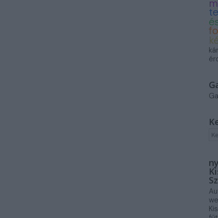
m
t
és
f
k
ká
ér
G
Ga
K
ny
Ki
Sz
Au
we
Ki
fű