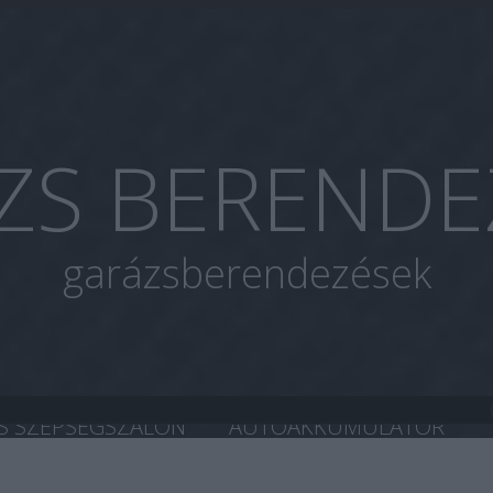
ZS BERENDE
garázsberendezések
S SZÉPSÉGSZALON
AUTOAKKUMULÁTOR
A CHIP TUNING
HASZNÁLT AUTÓ