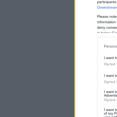
participants
Downstream 
Please note
information 
deny consent
in below Go
Persona
I want t
Opted 
I want t
Opted 
I want 
Advertis
Opted 
I want t
of my P
was col