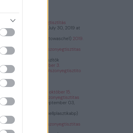
őnyegtisztítás
#szőnyegtisztítás
tps://t.co/2kCeMMwvxK
July 30, 2019 at
:26PM
bioautowasche (@bioautowasche1)
2019.
ius 30.
tps://t.co/PASrtywGdr
#szonyegtisztitas
tps://t.co/PASrtywGdr
Étrend és Táplálékkiegészítők
etrendes)
2019. december 3.
tps://t.co/G6y7bq2BNU
#szonyegtisztito
zonyegtisztitas
tps://t.co/G6y7bq2BNU
Fogyás és fogyókúra
fogyasfogyokura)
2019. október 15.
tps://t.co/ErRtlyiGW9
#szonyegtisztitas
tps://t.co/ErRtlyiGW9
September 03,
19 at 11:30AM
Plasztikai Sebészet (@mellplasztikabp)
19. szeptember 3.
tps://t.co/xkWHrUDgsi
#szonyegtisztitas
tps://t.co/xkWHrUDgsi