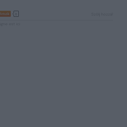
Tetszik
Szólj hozzá!
0
gne est ici