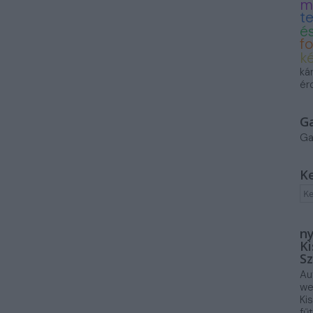
m
t
és
f
k
ká
ér
G
Ga
K
ny
Ki
Sz
Au
we
Ki
fű