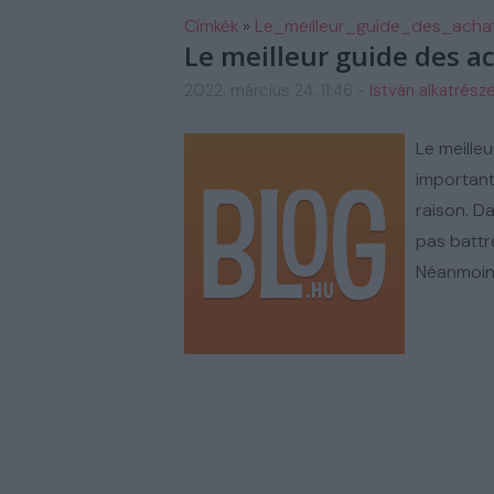
FM AUTOSZERIZ GALERIA
H
Címkék
»
Le_meilleur_guide_des_achat
Le meilleur guide des ac
2022. március 24. 11:46
-
István alkatrész
Le meilleu
important
raison. D
pas battr
Néanmoins