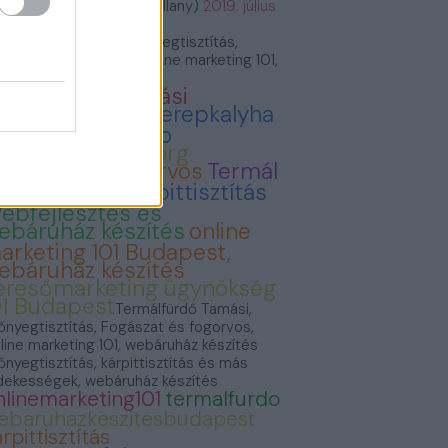
VillámVillany (@villam_villany)
2019. július
.
rmálfürdő Tamási, Szőnyegtisztítás,
gászat és fogorvos, Online marketing 101,
báruház készítés
ermálfürdő Tamási
onyvvasarlas
Cserepkalyha
emence Kandallo
zonyegtisztitas.org
ogászat és fogorvos
Termál
ürdő Tamási
Kárpittisztítás
ebfejlesztés és
ebáruház készítés
online
arketing 101 Budapest,
ebáruház készítés
eresőmarketing ügynökség
01 Budapest
Termálfürdő Tamási,
őnyegtisztítás, Fogászat és fogorvos,
line marketing 101, webáruház készítés
őnyegtisztítás, kárpittisztítás és más
dekességek, webáruház készítés
nlinemarketing101
termalfurdo
ebaruhazkeszitesbudapest
rpittisztítás