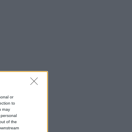
sonal or
ection to
ou may
 personal
out of the
 downstream