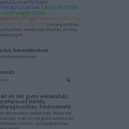
asszazstanfolyam
eherautoberles
kárpittisztítás
 szőnyegtisztítás
ogaszatesfogorvos
webáruház
észítés Budapest
Szőnyegtisztítás,
rpittisztítás, webáruház készítés és más
dekességek
arázs berendezések
rázsberendezések
eresés
ári és téli gumi webáruház,
steherautó bérlés,
őnyegtisztítás, fűtésszerelő
tó akkumulátor webáruház, Motorolaj
báruház, nyári és téli gumi webáruház,
steherautó bérlés, Szőnyegtisztítás,
tésszerelő