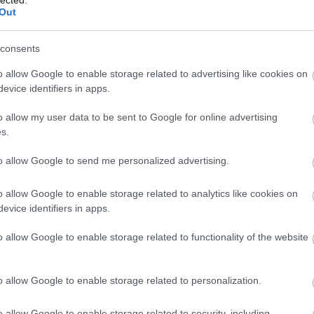
Out
consents
Sz
ht
o allow Google to enable storage related to advertising like cookies on
06
evice identifiers in apps.
— 
júl
ht
o allow my user data to be sent to Google for online advertising
ht
s.
— 
(@
to allow Google to send me personalized advertising.
ht
#s
ht
o allow Google to enable storage related to analytics like cookies on
— 
evice identifiers in apps.
(@
ht
o allow Google to enable storage related to functionality of the website
ht
20
— 
20
o allow Google to enable storage related to personalization.
ht
ht
o allow Google to enable storage related to security, including