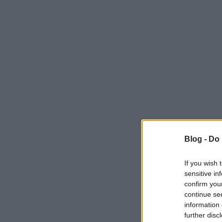
Blog -
Do 
If you wish 
sensitive in
confirm you
continue se
information 
further disc