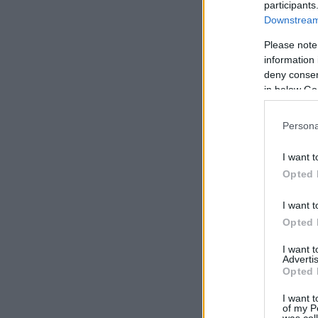
participants
Downstream 
Please note
information 
deny consent
in below Go
Persona
I want t
Opted 
I want t
Opted 
I want 
Advertis
Opted 
I want t
of my P
was col