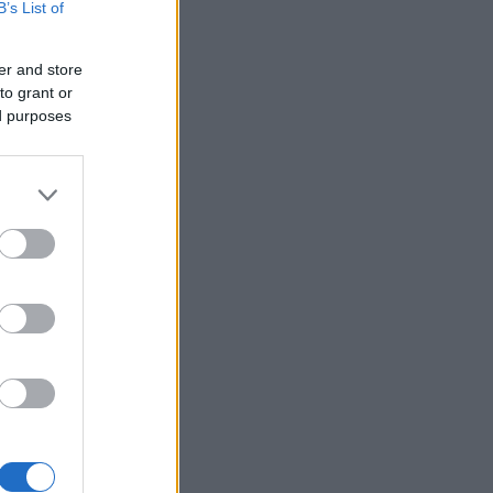
B’s List of
er and store
to grant or
ed purposes