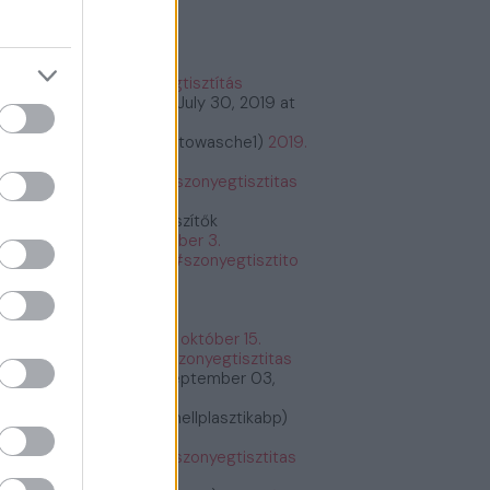
őnyegtisztítás
#szőnyegtisztítás
tps://t.co/2kCeMMwvxK
July 30, 2019 at
:26PM
bioautowasche (@bioautowasche1)
2019.
ius 30.
tps://t.co/PASrtywGdr
#szonyegtisztitas
tps://t.co/PASrtywGdr
Étrend és Táplálékkiegészítők
etrendes)
2019. december 3.
tps://t.co/G6y7bq2BNU
#szonyegtisztito
zonyegtisztitas
tps://t.co/G6y7bq2BNU
Fogyás és fogyókúra
fogyasfogyokura)
2019. október 15.
tps://t.co/ErRtlyiGW9
#szonyegtisztitas
tps://t.co/ErRtlyiGW9
September 03,
19 at 11:30AM
Plasztikai Sebészet (@mellplasztikabp)
19. szeptember 3.
tps://t.co/xkWHrUDgsi
#szonyegtisztitas
tps://t.co/xkWHrUDgsi