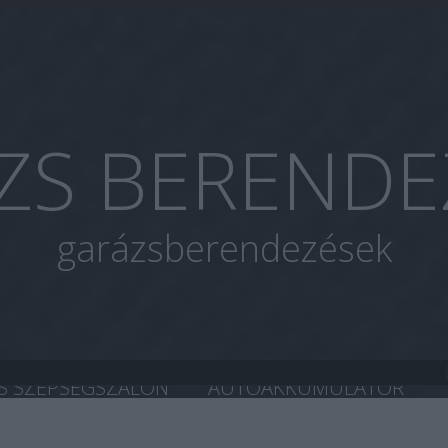
ZS BERENDE
garázsberendezések
S SZÉPSÉGSZALON
AUTOAKKUMULÁTOR
A CHIP TUNING
HASZNÁLT AUTÓ