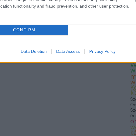
— 
cation functionality and fraud prevention, and other user protection.
23
Te
Fo
we
T
CONFIRM
K
K
S
F
Data Deletion
Data Access
Privacy Policy
f
W
w
m
w
K
1
Sz
On
Sz
ér
o
w
ká