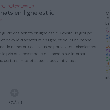
ASZNÁLT AUTÓ
s_en_ligne_est_ici
hats en ligne est ici
Mo
in
ek
Ba
an
M
r guide des achats en ligne est ici Il existe un groupe
S
 et dévoué d'acheteurs en ligne, et pour une bonne
S
L
ans de nombreux cas, vous ne pouvez tout simplement
A
e le prix et la commodité des achats sur Internet.
A
S
, certains trucs et astuces peuvent vous…
G
F
B
in
TOVÁBB