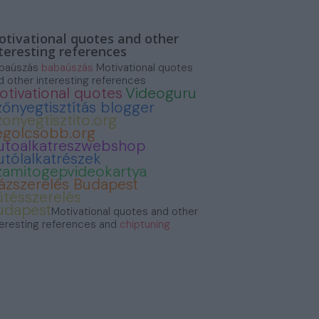
tivational quotes and other
teresting references
baúszás
babaúszás
Motivational quotes
d other interesting references
otivational quotes
Videoguru
zőnyegtisztítás blogger
zonyegtisztito.org
egolcsobb.org
utoalkatreszwebshop
utólalkatrészek
zamitogepvideokartya
ázszerelés Budapest
űtésszerelés
udapest
Motivational quotes and other
teresting references and
chiptuning