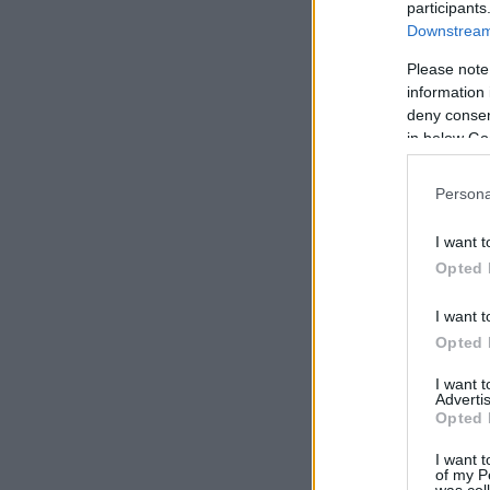
participants
Downstream 
Please note
information 
deny consent
in below Go
Persona
I want t
Opted 
I want t
Opted 
I want 
Advertis
Opted 
I want t
of my P
was col