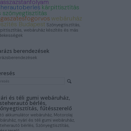
asszazstanfolyam
eherautoberles
kárpittisztítás
 szőnyegtisztítás
ogaszatesfogorvos
webáruház
észítés Budapest
Szőnyegtisztítás,
rpittisztítás, webáruház készítés és más
dekességek
arázs berendezések
rázsberendezések
eresés
ári és téli gumi webáruház,
steherautó bérlés,
őnyegtisztítás, fűtésszerelő
tó akkumulátor webáruház, Motorolaj
báruház, nyári és téli gumi webáruház,
steherautó bérlés, Szőnyegtisztítás,
tésszerelő