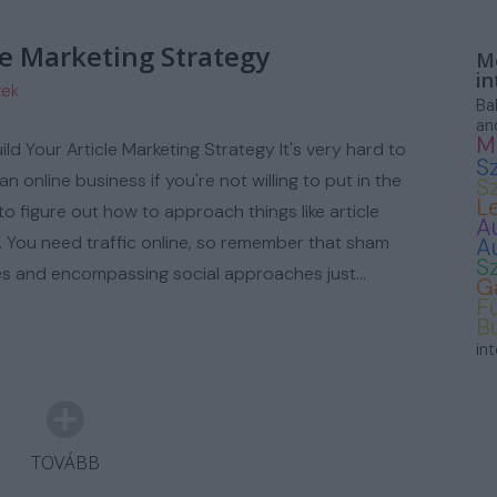
ASZNÁLT AUTÓ
le Marketing Strategy
Mo
in
zek
Ba
an
M
ild Your Article Marketing Strategy It's very hard to
S
 an online business if you're not willing to put in the
S
L
to figure out how to approach things like article
A
. You need traffic online, so remember that sham
A
S
s and encompassing social approaches just…
G
F
B
in
TOVÁBB