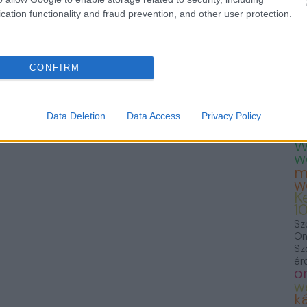
— 
cation functionality and fraud prevention, and other user protection.
23
Te
Fo
we
T
CONFIRM
K
K
S
F
Data Deletion
Data Access
Privacy Policy
f
W
w
m
w
K
1
Sz
On
Sz
ér
o
w
ká