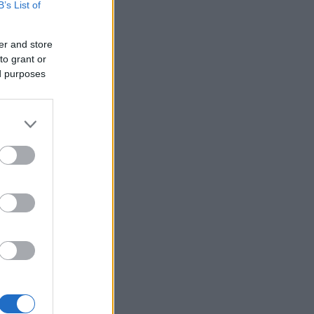
B’s List of
er and store
to grant or
ed purposes