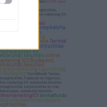
VillámVillany (@villam_villany)
2019. július
.
rmálfürdő Tamási, Szőnyegtisztítás,
gászat és fogorvos, Online marketing 101,
báruház készítés
ermálfürdő Tamási
onyvvasarlas
Cserepkalyha
emence Kandallo
zonyegtisztitas.org
ogászat és fogorvos
Termál
ürdő Tamási
Kárpittisztítás
ebfejlesztés és
ebáruház készítés
online
arketing 101 Budapest,
ebáruház készítés
eresőmarketing ügynökség
01 Budapest
Termálfürdő Tamási,
őnyegtisztítás, Fogászat és fogorvos,
line marketing 101, webáruház készítés
őnyegtisztítás, kárpittisztítás és más
dekességek, webáruház készítés
nlinemarketing101
termalfurdo
ebaruhazkeszitesbudapest
rpittisztítás