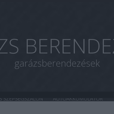
ZS BERENDE
garázsberendezések
S SZÉPSÉGSZALON
AUTOAKKUMULÁTOR
A CHIP TUNING
HASZNÁLT AUTÓ