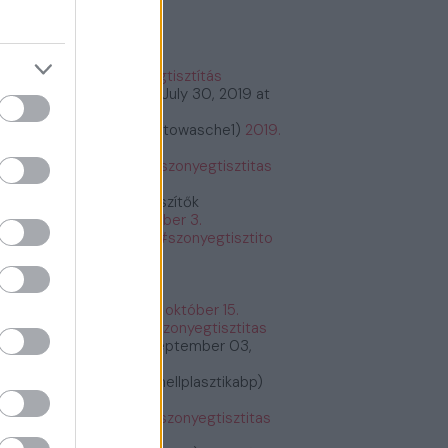
őnyegtisztítás
#szőnyegtisztítás
tps://t.co/2kCeMMwvxK
July 30, 2019 at
:26PM
bioautowasche (@bioautowasche1)
2019.
ius 30.
tps://t.co/PASrtywGdr
#szonyegtisztitas
tps://t.co/PASrtywGdr
Étrend és Táplálékkiegészítők
etrendes)
2019. december 3.
tps://t.co/G6y7bq2BNU
#szonyegtisztito
zonyegtisztitas
tps://t.co/G6y7bq2BNU
Fogyás és fogyókúra
fogyasfogyokura)
2019. október 15.
tps://t.co/ErRtlyiGW9
#szonyegtisztitas
tps://t.co/ErRtlyiGW9
September 03,
19 at 11:30AM
Plasztikai Sebészet (@mellplasztikabp)
19. szeptember 3.
tps://t.co/xkWHrUDgsi
#szonyegtisztitas
tps://t.co/xkWHrUDgsi