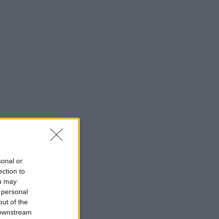
sonal or
ection to
ou may
 personal
out of the
 downstream