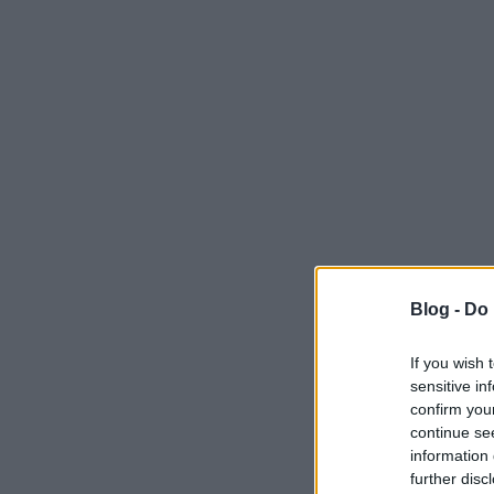
Blog -
Do 
If you wish 
sensitive in
confirm you
continue se
information 
further disc