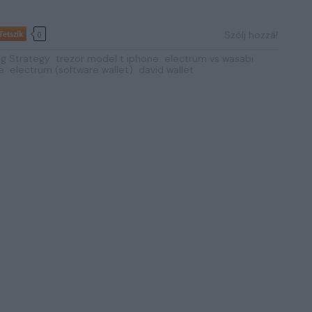
Tetszik
Szólj hozzá!
0
ing Strategy
trezor model t iphone
electrum vs wasabi
e
electrum (software wallet)
david wallet