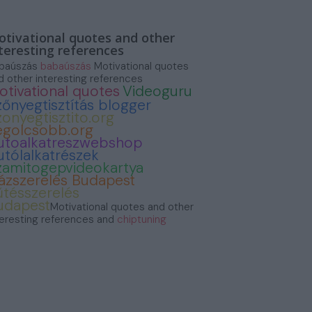
tivational quotes and other
teresting references
baúszás
babaúszás
Motivational quotes
d other interesting references
otivational quotes
Videoguru
zőnyegtisztítás blogger
zonyegtisztito.org
egolcsobb.org
utoalkatreszwebshop
utólalkatrészek
zamitogepvideokartya
ázszerelés Budapest
űtésszerelés
udapest
Motivational quotes and other
teresting references and
chiptuning