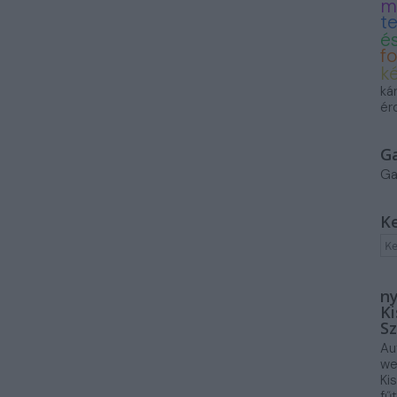
m
t
és
f
k
ká
ér
G
Ga
K
ny
Ki
Sz
Au
we
Ki
fű