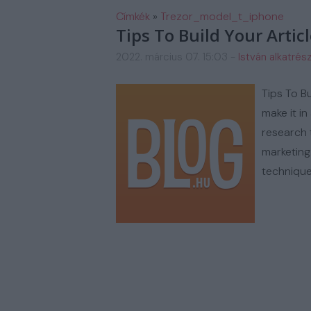
FM AUTOSZERIZ GALERIA
H
Címkék
»
Trezor_model_t_iphone
Tips To Build Your Artic
2022. március 07. 15:03
-
István alkatrés
Tips To Bu
make it in
research 
marketing
technique