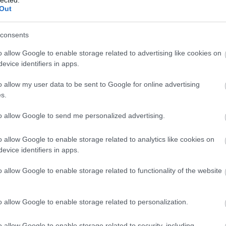
Out
consents
Sz
ht
o allow Google to enable storage related to advertising like cookies on
06
evice identifiers in apps.
— 
júl
ht
o allow my user data to be sent to Google for online advertising
ht
s.
— 
(@
to allow Google to send me personalized advertising.
ht
#s
ht
o allow Google to enable storage related to analytics like cookies on
— 
evice identifiers in apps.
(@
ht
o allow Google to enable storage related to functionality of the website
ht
20
— 
20
o allow Google to enable storage related to personalization.
ht
ht
o allow Google to enable storage related to security, including