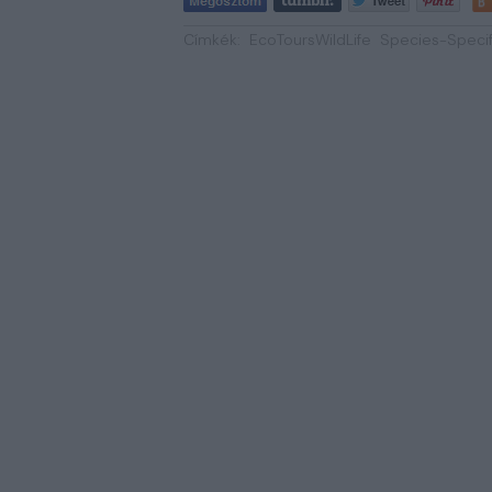
Címkék:
EcoToursWildLife
Species-Specif