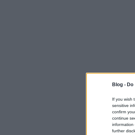
Blog -
Do 
If you wish 
sensitive in
confirm you
continue se
information 
further disc