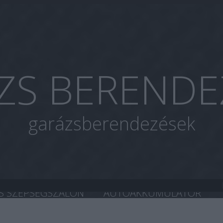
ZS BERENDE
garázsberendezések
S SZÉPSÉGSZALON
AUTOAKKUMULÁTOR
A CHIP TUNING
HASZNÁLT AUTÓ