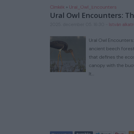
FM AUTOSZERIZ GALERIA
H
Címkék
»
Ural_Owl_Encounters
Ural Owl Encounters: Th
2025. december 05. 16:30
-
István alkat
Ural Owl Encounters:
ancient beech forest
that defines the ecos
canopy with the buoy
It…