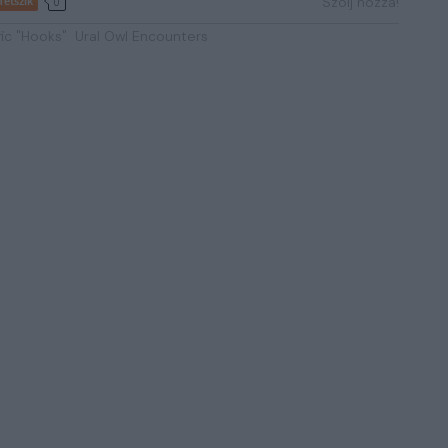
Tetszik
Szólj hozzá!
0
ic "Hooks"
Ural Owl Encounters