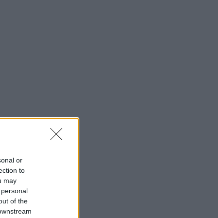
sonal or
ection to
ou may
 personal
out of the
 downstream