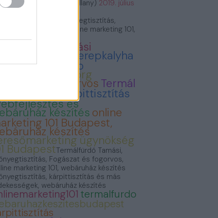
VillámVillany (@villam_villany)
2019. július
.
rmálfürdő Tamási, Szőnyegtisztítás,
gászat és fogorvos, Online marketing 101,
báruház készítés
ermálfürdő Tamási
onyvvasarlas
Cserepkalyha
emence Kandallo
zonyegtisztitas.org
ogászat és fogorvos
Termál
ürdő Tamási
Kárpittisztítás
ebfejlesztés és
ebáruház készítés
online
arketing 101 Budapest,
ebáruház készítés
eresőmarketing ügynökség
01 Budapest
Termálfürdő Tamási,
őnyegtisztítás, Fogászat és fogorvos,
line marketing 101, webáruház készítés
őnyegtisztítás, kárpittisztítás és más
dekességek, webáruház készítés
nlinemarketing101
termalfurdo
ebaruhazkeszitesbudapest
rpittisztítás