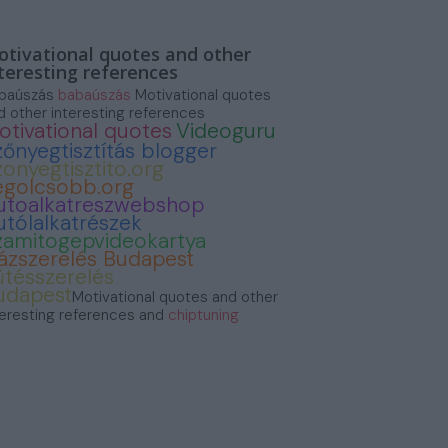
tivational quotes and other
teresting references
baúszás
babaúszás
Motivational quotes
d other interesting references
otivational quotes
Videoguru
zőnyegtisztítás blogger
zonyegtisztito.org
egolcsobb.org
utoalkatreszwebshop
utólalkatrészek
zamitogepvideokartya
ázszerelés Budapest
űtésszerelés
udapest
Motivational quotes and other
teresting references and
chiptuning