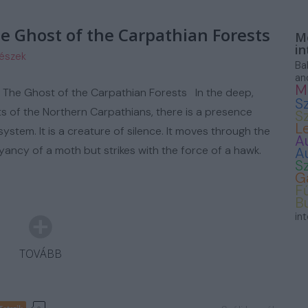
ASZNÁLT AUTÓ
e Ghost of the Carpathian Forests
Mo
in
részek
Ba
an
M
 The Ghost of the Carpathian Forests In the deep,
S
s of the Northern Carpathians, there is a presence
S
L
ystem. It is a creature of silence. It moves through the
A
ancy of a moth but strikes with the force of a hawk.
A
S
G
F
B
in
TOVÁBB