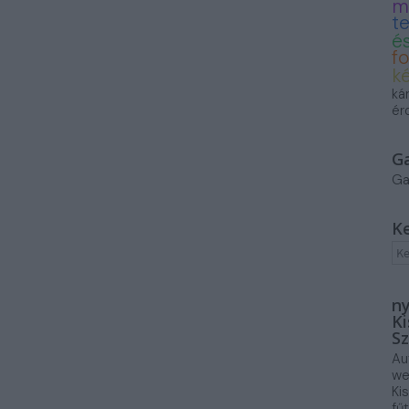
m
t
és
f
k
ká
ér
G
Ga
K
ny
Ki
Sz
Au
we
Ki
fű