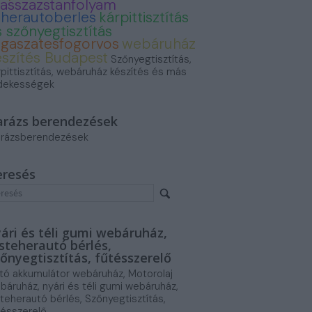
asszazstanfolyam
eherautoberles
kárpittisztítás
 szőnyegtisztítás
ogaszatesfogorvos
webáruház
észítés Budapest
Szőnyegtisztítás,
rpittisztítás, webáruház készítés és más
dekességek
arázs berendezések
rázsberendezések
eresés
ári és téli gumi webáruház,
steherautó bérlés,
őnyegtisztítás, fűtésszerelő
tó akkumulátor webáruház, Motorolaj
báruház, nyári és téli gumi webáruház,
steherautó bérlés, Szőnyegtisztítás,
tésszerelő