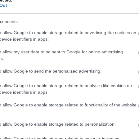
Out
consents
Sz
ht
o allow Google to enable storage related to advertising like cookies on
06
evice identifiers in apps.
— 
júl
ht
o allow my user data to be sent to Google for online advertising
ht
s.
— 
(@
to allow Google to send me personalized advertising.
ht
#s
ht
o allow Google to enable storage related to analytics like cookies on
— 
evice identifiers in apps.
(@
ht
o allow Google to enable storage related to functionality of the website
ht
20
— 
20
o allow Google to enable storage related to personalization.
ht
ht
o allow Google to enable storage related to security, including