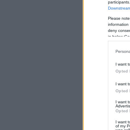
participants
Downstream 
Please note
information 
deny consent
in below Go
Persona
I want t
Opted 
I want t
Opted 
I want 
Advertis
Opted 
I want t
of my P
was col