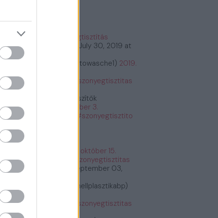
őnyegtisztítás
#szőnyegtisztítás
tps://t.co/2kCeMMwvxK
July 30, 2019 at
:26PM
bioautowasche (@bioautowasche1)
2019.
ius 30.
tps://t.co/PASrtywGdr
#szonyegtisztitas
tps://t.co/PASrtywGdr
Étrend és Táplálékkiegészítők
etrendes)
2019. december 3.
tps://t.co/G6y7bq2BNU
#szonyegtisztito
zonyegtisztitas
tps://t.co/G6y7bq2BNU
Fogyás és fogyókúra
fogyasfogyokura)
2019. október 15.
tps://t.co/ErRtlyiGW9
#szonyegtisztitas
tps://t.co/ErRtlyiGW9
September 03,
19 at 11:30AM
Plasztikai Sebészet (@mellplasztikabp)
19. szeptember 3.
tps://t.co/xkWHrUDgsi
#szonyegtisztitas
tps://t.co/xkWHrUDgsi