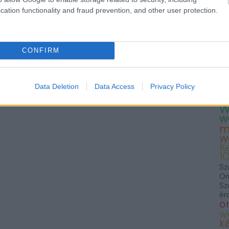
— 
cation functionality and fraud prevention, and other user protection.
23
Te
Fo
we
T
CONFIRM
K
K
S
F
Data Deletion
Data Access
Privacy Policy
f
W
w
m
w
K
1
Sz
On
Sz
ér
o
w
ká