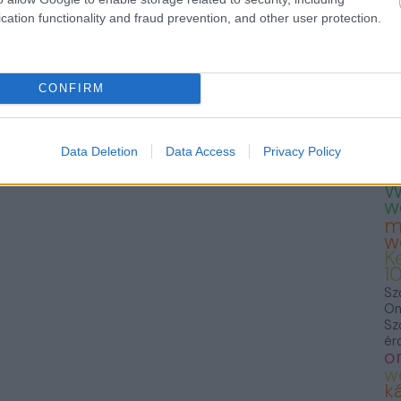
— 
cation functionality and fraud prevention, and other user protection.
23
Te
Fo
we
T
CONFIRM
K
K
S
F
Data Deletion
Data Access
Privacy Policy
f
W
w
m
w
K
1
Sz
On
Sz
ér
o
w
ká