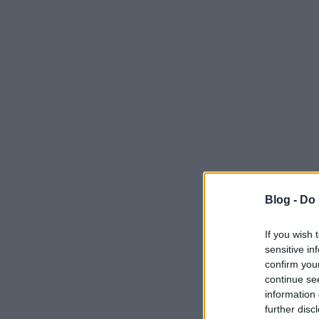
Blog -
Do 
If you wish 
sensitive in
confirm you
continue se
information 
further disc