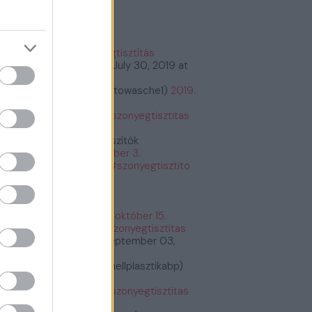
őnyegtisztítás
#szőnyegtisztítás
tps://t.co/2kCeMMwvxK
July 30, 2019 at
:26PM
bioautowasche (@bioautowasche1)
2019.
ius 30.
tps://t.co/PASrtywGdr
#szonyegtisztitas
tps://t.co/PASrtywGdr
Étrend és Táplálékkiegészítők
etrendes)
2019. december 3.
tps://t.co/G6y7bq2BNU
#szonyegtisztito
zonyegtisztitas
tps://t.co/G6y7bq2BNU
Fogyás és fogyókúra
fogyasfogyokura)
2019. október 15.
tps://t.co/ErRtlyiGW9
#szonyegtisztitas
tps://t.co/ErRtlyiGW9
September 03,
19 at 11:30AM
Plasztikai Sebészet (@mellplasztikabp)
19. szeptember 3.
tps://t.co/xkWHrUDgsi
#szonyegtisztitas
tps://t.co/xkWHrUDgsi