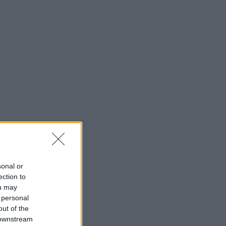
sonal or
ection to
ou may
 personal
out of the
 downstream