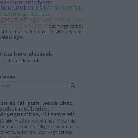
asszazstanfolyam
eherautoberles
kárpittisztítás
 szőnyegtisztítás
ogaszatesfogorvos
webáruház
észítés Budapest
Szőnyegtisztítás,
rpittisztítás, webáruház készítés és más
dekességek
arázs berendezések
rázsberendezések
eresés
ári és téli gumi webáruház,
steherautó bérlés,
őnyegtisztítás, fűtésszerelő
tó akkumulátor webáruház, Motorolaj
báruház, nyári és téli gumi webáruház,
steherautó bérlés, Szőnyegtisztítás,
tésszerelő