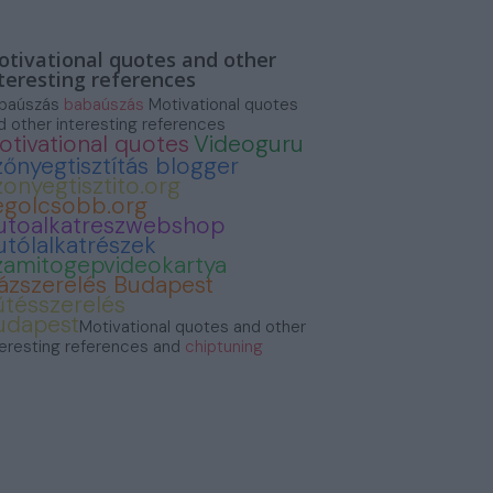
tivational quotes and other
teresting references
baúszás
babaúszás
Motivational quotes
d other interesting references
otivational quotes
Videoguru
zőnyegtisztítás blogger
zonyegtisztito.org
egolcsobb.org
utoalkatreszwebshop
utólalkatrészek
zamitogepvideokartya
ázszerelés Budapest
űtésszerelés
udapest
Motivational quotes and other
teresting references and
chiptuning