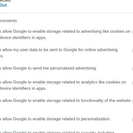
Out
consents
Sz
ht
o allow Google to enable storage related to advertising like cookies on
06
evice identifiers in apps.
— 
júl
ht
o allow my user data to be sent to Google for online advertising
ht
s.
— 
(@
to allow Google to send me personalized advertising.
ht
#s
ht
o allow Google to enable storage related to analytics like cookies on
— 
evice identifiers in apps.
(@
ht
o allow Google to enable storage related to functionality of the website
ht
20
— 
20
o allow Google to enable storage related to personalization.
ht
ht
o allow Google to enable storage related to security, including