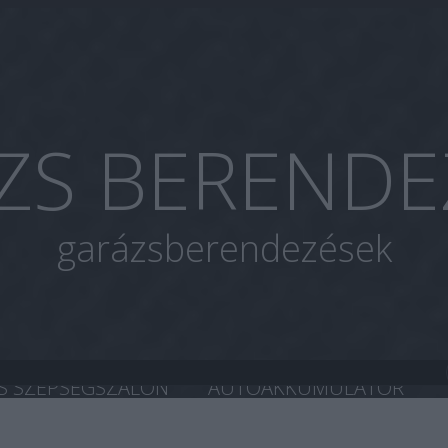
ZS BERENDE
garázsberendezések
S SZÉPSÉGSZALON
AUTOAKKUMULÁTOR
A CHIP TUNING
HASZNÁLT AUTÓ