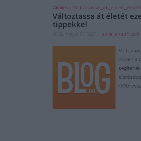
FM AUTOSZERIZ GALERIA
H
Címkék
»
Változtassa_át_életét_ezekk
Változtassa át életét e
tippekkel
2022. május 17. 10:27
-
István alkatrészek
Változtas
Ebben a c
segítenek
elérésébe
ráébressz