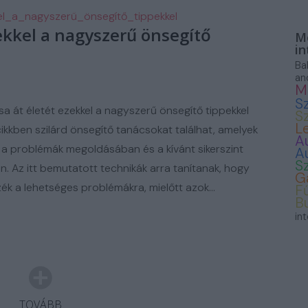
ASZNÁLT AUTÓ
el_a_nagyszerű_önsegítő_tippekkel
zekkel a nagyszerű önsegítő
Mo
in
Ba
an
M
S
sa át életét ezekkel a nagyszerű önsegítő tippekkel
S
L
ikkben szilárd önsegítő tanácsokat találhat, amelyek
A
 a problémák megoldásában és a kívánt sikerszint
A
S
n. Az itt bemutatott technikák arra tanítanak, hogy
G
ék a lehetséges problémákra, mielőtt azok…
F
B
in
TOVÁBB