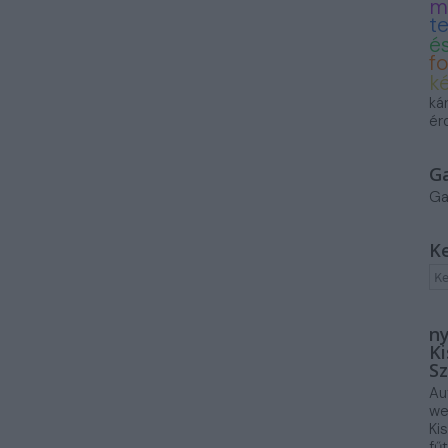
m
t
és
f
k
ká
ér
G
Ga
K
ny
Ki
Sz
Au
we
Ki
fű