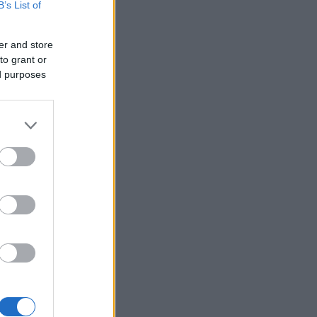
B’s List of
er and store
to grant or
ed purposes