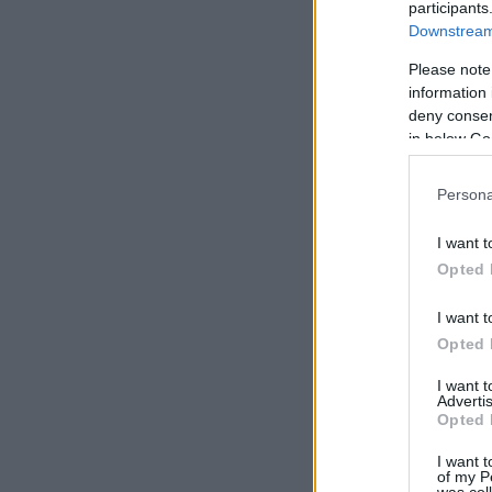
participants
Downstream 
Please note
information 
deny consent
in below Go
Persona
I want t
Opted 
I want t
Opted 
I want 
Advertis
Opted 
I want t
of my P
was col