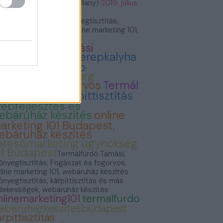
VillámVillany (@villam_villany)
2019. július
.
rmálfürdő Tamási, Szőnyegtisztítás,
gászat és fogorvos, Online marketing 101,
báruház készítés
ermálfürdő Tamási
onyvvasarlas
Cserepkalyha
emence Kandallo
zonyegtisztitas.org
ogászat és fogorvos
Termál
ürdő Tamási
Kárpittisztítás
ebfejlesztés és
ebáruház készítés
online
arketing 101 Budapest,
ebáruház készítés
eresőmarketing ügynökség
01 Budapest
Termálfürdő Tamási,
őnyegtisztítás, Fogászat és fogorvos,
line marketing 101, webáruház készítés
őnyegtisztítás, kárpittisztítás és más
dekességek, webáruház készítés
nlinemarketing101
termalfurdo
ebaruhazkeszitesbudapest
rpittisztítás