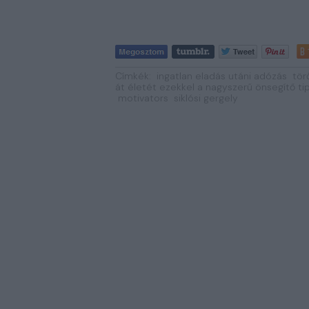
Címkék:
ingatlan eladás utáni adózás
tör
át életét ezekkel a nagyszerű önsegítő ti
motivators
siklósi gergely