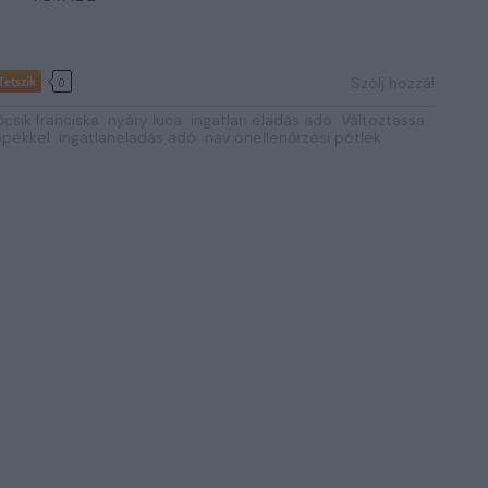
Tetszik
Szólj hozzá!
0
őcsik franciska
nyáry luca
ingatlan eladás adó
Változtassa
ppekkel
ingatlaneladás adó
nav önellenőrzési pótlék