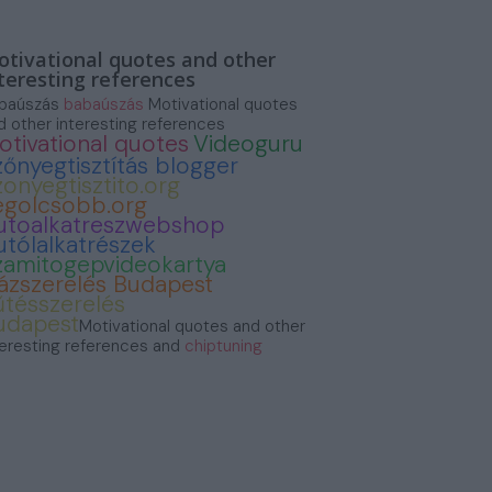
tivational quotes and other
teresting references
baúszás
babaúszás
Motivational quotes
d other interesting references
otivational quotes
Videoguru
zőnyegtisztítás blogger
zonyegtisztito.org
egolcsobb.org
utoalkatreszwebshop
utólalkatrészek
zamitogepvideokartya
ázszerelés Budapest
űtésszerelés
udapest
Motivational quotes and other
teresting references and
chiptuning