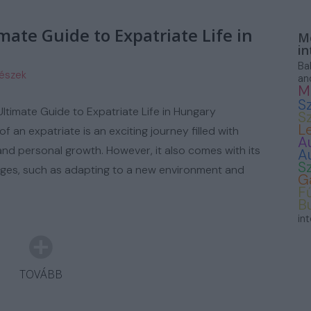
ASZNÁLT AUTÓ
mate Guide to Expatriate Life in
Mo
in
Ba
részek
an
M
S
ltimate Guide to Expatriate Life in Hungary
S
L
of an expatriate is an exciting journey filled with
A
 and personal growth. However, it also comes with its
A
S
nges, such as adapting to a new environment and
G
F
B
in
TOVÁBB