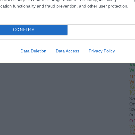
— 
cation functionality and fraud prevention, and other user protection.
23
Te
Fo
we
T
CONFIRM
K
K
S
F
Data Deletion
Data Access
Privacy Policy
f
W
w
m
w
K
1
Sz
On
Sz
ér
o
w
ká