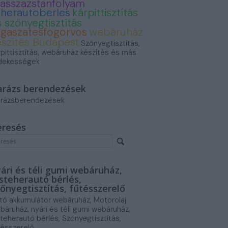
asszazstanfolyam
eherautoberles
kárpittisztítás
 szőnyegtisztítás
ogaszatesfogorvos
webáruház
észítés Budapest
Szőnyegtisztítás,
rpittisztítás, webáruház készítés és más
dekességek
arázs berendezések
rázsberendezések
eresés
ári és téli gumi webáruház,
steherautó bérlés,
őnyegtisztítás, fűtésszerelő
tó akkumulátor webáruház, Motorolaj
báruház, nyári és téli gumi webáruház,
steherautó bérlés, Szőnyegtisztítás,
tésszerelő