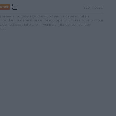
Tetszik
Szólj hozzá!
0
g breeds
vörösmarty classic xmas
budapest italian
 fox
tier budapest price
tesco opening hours
love on tour
ide to Expatriate Life in Hungary
ritz carlton sunday
pest