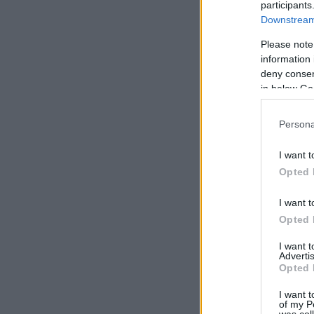
participants
Downstream 
Please note
information 
deny consent
in below Go
Persona
I want t
Opted 
I want t
Opted 
I want 
Advertis
Opted 
I want t
of my P
was col