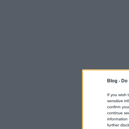
Blog -
Do 
If you wish 
sensitive in
confirm you
continue se
information 
further disc