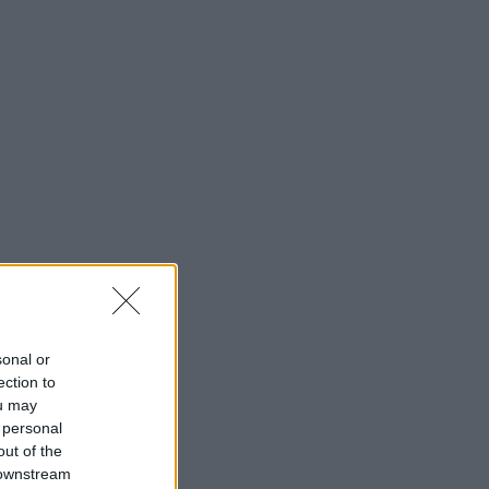
sonal or
ection to
ou may
 personal
out of the
 downstream