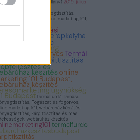
VillámVillany (@villam_villany)
2019. július
.
rmálfürdő Tamási, Szőnyegtisztítás,
gászat és fogorvos, Online marketing 101,
báruház készítés
ermálfürdő Tamási
onyvvasarlas
Cserepkalyha
emence Kandallo
zonyegtisztitas.org
ogászat és fogorvos
Termál
ürdő Tamási
Kárpittisztítás
ebfejlesztés és
ebáruház készítés
online
arketing 101 Budapest,
ebáruház készítés
eresőmarketing ügynökség
01 Budapest
Termálfürdő Tamási,
őnyegtisztítás, Fogászat és fogorvos,
line marketing 101, webáruház készítés
őnyegtisztítás, kárpittisztítás és más
dekességek, webáruház készítés
nlinemarketing101
termalfurdo
ebaruhazkeszitesbudapest
rpittisztítás