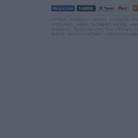
Címkék:
budapest cabaret
hungarian do
restaurant
market budapest sunday
paul
budapest
Xpatloop.com: Your Ultimate Gu
brunch
sessions at hard rock hotel buda