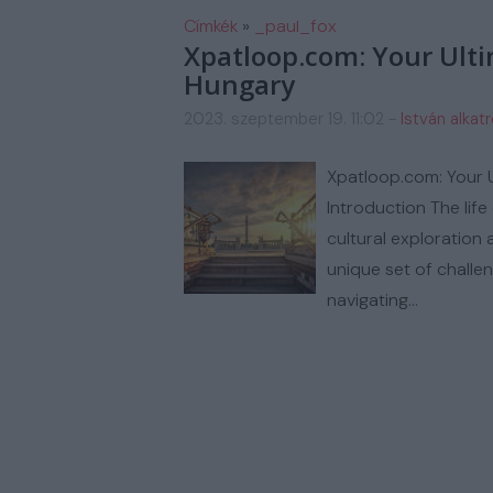
FM AUTOSZERIZ GALERIA
H
Címkék
»
_paul_fox
Xpatloop.com: Your Ulti
Hungary
2023. szeptember 19. 11:02
-
István alkat
Xpatloop.com: Your U
Introduction The life 
cultural exploration
unique set of challe
navigating…