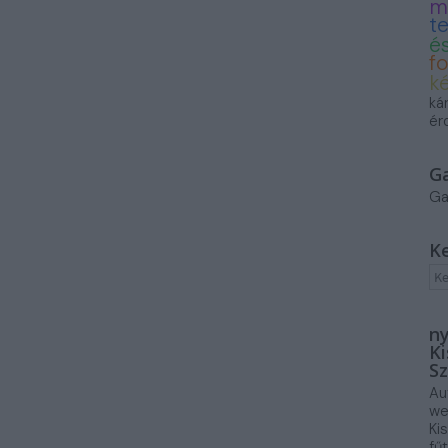
m
t
és
f
k
ká
ér
G
Ga
K
ny
Ki
Sz
Au
we
Ki
fű