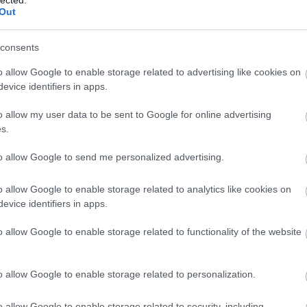
Out
consents
Sz
ht
o allow Google to enable storage related to advertising like cookies on
06
evice identifiers in apps.
— 
júl
ht
o allow my user data to be sent to Google for online advertising
ht
s.
— 
(@
to allow Google to send me personalized advertising.
ht
#s
ht
o allow Google to enable storage related to analytics like cookies on
— 
evice identifiers in apps.
(@
ht
o allow Google to enable storage related to functionality of the website
ht
20
— 
20
o allow Google to enable storage related to personalization.
ht
ht
o allow Google to enable storage related to security, including