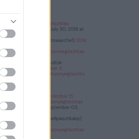
őnyegtisztítás
#szőnyegtisztítás
tps://t.co/2kCeMMwvxK
July 30, 2019 at
:26PM
bioautowasche (@bioautowasche1)
2019.
ius 30.
tps://t.co/PASrtywGdr
#szonyegtisztitas
tps://t.co/PASrtywGdr
Étrend és Táplálékkiegészítők
etrendes)
2019. december 3.
tps://t.co/G6y7bq2BNU
#szonyegtisztito
zonyegtisztitas
tps://t.co/G6y7bq2BNU
Fogyás és fogyókúra
fogyasfogyokura)
2019. október 15.
tps://t.co/ErRtlyiGW9
#szonyegtisztitas
tps://t.co/ErRtlyiGW9
September 03,
19 at 11:30AM
Plasztikai Sebészet (@mellplasztikabp)
19. szeptember 3.
tps://t.co/xkWHrUDgsi
#szonyegtisztitas
tps://t.co/xkWHrUDgsi