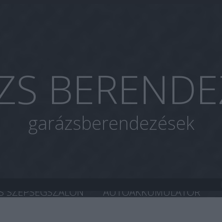
ZS BERENDE
garázsberendezések
S SZÉPSÉGSZALON
AUTOAKKUMULÁTOR
A CHIP TUNING
HASZNÁLT AUTÓ