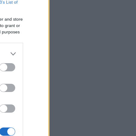
B’s List of
er and store
to grant or
ed purposes