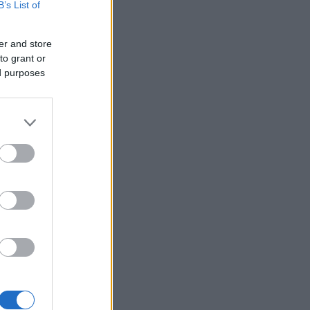
B’s List of
er and store
to grant or
ed purposes