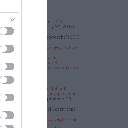
őnyegtisztítás
#szőnyegtisztítás
tps://t.co/2kCeMMwvxK
July 30, 2019 at
:26PM
bioautowasche (@bioautowasche1)
2019.
ius 30.
tps://t.co/PASrtywGdr
#szonyegtisztitas
tps://t.co/PASrtywGdr
Étrend és Táplálékkiegészítők
etrendes)
2019. december 3.
tps://t.co/G6y7bq2BNU
#szonyegtisztito
zonyegtisztitas
tps://t.co/G6y7bq2BNU
Fogyás és fogyókúra
fogyasfogyokura)
2019. október 15.
tps://t.co/ErRtlyiGW9
#szonyegtisztitas
tps://t.co/ErRtlyiGW9
September 03,
19 at 11:30AM
Plasztikai Sebészet (@mellplasztikabp)
19. szeptember 3.
tps://t.co/xkWHrUDgsi
#szonyegtisztitas
tps://t.co/xkWHrUDgsi