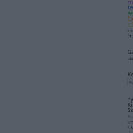
m
t
és
f
k
ká
ér
G
Ga
K
ny
Ki
Sz
Au
we
Ki
fű