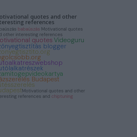
tivational quotes and other
teresting references
baúszás
babaúszás
Motivational quotes
d other interesting references
otivational quotes
Videoguru
zőnyegtisztítás blogger
zonyegtisztito.org
egolcsobb.org
utoalkatreszwebshop
utólalkatrészek
zamitogepvideokartya
ázszerelés Budapest
űtésszerelés
udapest
Motivational quotes and other
teresting references and
chiptuning