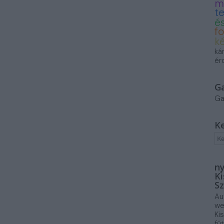
m
t
és
f
k
ká
ér
G
Ga
K
ny
Ki
Sz
Au
we
Ki
fű