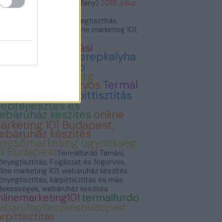
VillámVillany (@villam_villany)
2019. július
.
rmálfürdő Tamási, Szőnyegtisztítás,
gászat és fogorvos, Online marketing 101,
báruház készítés
ermálfürdő Tamási
onyvvasarlas
Cserepkalyha
emence Kandallo
zonyegtisztitas.org
ogászat és fogorvos
Termál
ürdő Tamási
Kárpittisztítás
ebfejlesztés és
ebáruház készítés
online
arketing 101 Budapest,
ebáruház készítés
eresőmarketing ügynökség
01 Budapest
Termálfürdő Tamási,
őnyegtisztítás, Fogászat és fogorvos,
line marketing 101, webáruház készítés
őnyegtisztítás, kárpittisztítás és más
dekességek, webáruház készítés
nlinemarketing101
termalfurdo
ebaruhazkeszitesbudapest
rpittisztítás