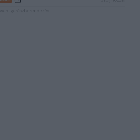
Szólj hozzá!
osan
garászberendezés