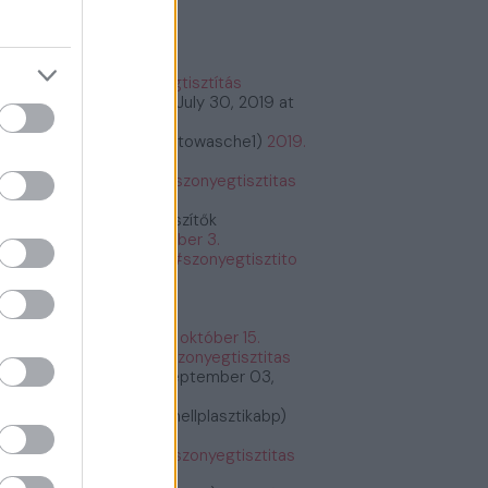
őnyegtisztítás
#szőnyegtisztítás
tps://t.co/2kCeMMwvxK
July 30, 2019 at
:26PM
bioautowasche (@bioautowasche1)
2019.
ius 30.
tps://t.co/PASrtywGdr
#szonyegtisztitas
tps://t.co/PASrtywGdr
Étrend és Táplálékkiegészítők
etrendes)
2019. december 3.
tps://t.co/G6y7bq2BNU
#szonyegtisztito
zonyegtisztitas
tps://t.co/G6y7bq2BNU
Fogyás és fogyókúra
fogyasfogyokura)
2019. október 15.
tps://t.co/ErRtlyiGW9
#szonyegtisztitas
tps://t.co/ErRtlyiGW9
September 03,
19 at 11:30AM
Plasztikai Sebészet (@mellplasztikabp)
19. szeptember 3.
tps://t.co/xkWHrUDgsi
#szonyegtisztitas
tps://t.co/xkWHrUDgsi