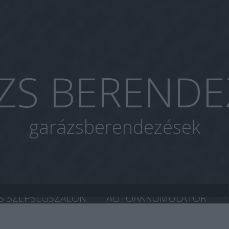
ZS BERENDE
garázsberendezések
S SZÉPSÉGSZALON
AUTOAKKUMULÁTOR
A CHIP TUNING
HASZNÁLT AUTÓ