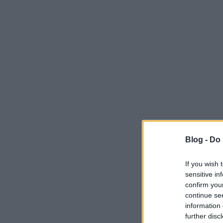
Blog -
Do 
If you wish 
sensitive in
confirm you
continue se
information 
further disc