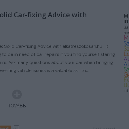
ASZNÁLT AUTÓ
olid Car-fixing Advice with
Mo
in
Ba
an
M
S
e: Solid Car-fixing Advice with alkatreszokosan.hu It
S
L
o be in need of car repairs if you find yourself staring
A
airs. Ask many questions about your car when bringing
A
S
eventing vehicle issues is a valuable skill to…
G
F
B
in
TOVÁBB
Tetszik
0