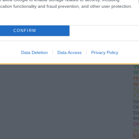
— 
cation functionality and fraud prevention, and other user protection.
23
Te
Fo
we
T
CONFIRM
K
K
S
F
Data Deletion
Data Access
Privacy Policy
f
W
w
m
w
K
1
Sz
On
Sz
ér
o
w
ká