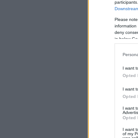
participants
Downstream 
Please note
information 
deny consent
in below Go
Persona
I want t
Opted 
I want t
Opted 
I want 
Advertis
Opted 
I want t
of my P
was col