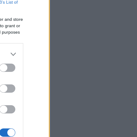
B’s List of
er and store
to grant or
ed purposes