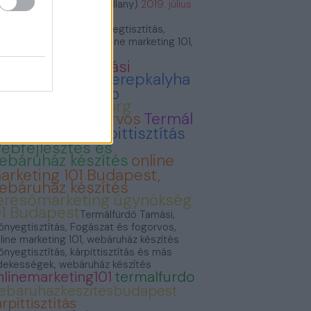
VillámVillany (@villam_villany)
2019. július
.
rmálfürdő Tamási, Szőnyegtisztítás,
gászat és fogorvos, Online marketing 101,
báruház készítés
ermálfürdő Tamási
onyvvasarlas
Cserepkalyha
emence Kandallo
zonyegtisztitas.org
ogászat és fogorvos
Termál
ürdő Tamási
Kárpittisztítás
ebfejlesztés és
ebáruház készítés
online
arketing 101 Budapest,
ebáruház készítés
eresőmarketing ügynökség
01 Budapest
Termálfürdő Tamási,
őnyegtisztítás, Fogászat és fogorvos,
line marketing 101, webáruház készítés
őnyegtisztítás, kárpittisztítás és más
dekességek, webáruház készítés
nlinemarketing101
termalfurdo
ebaruhazkeszitesbudapest
rpittisztítás