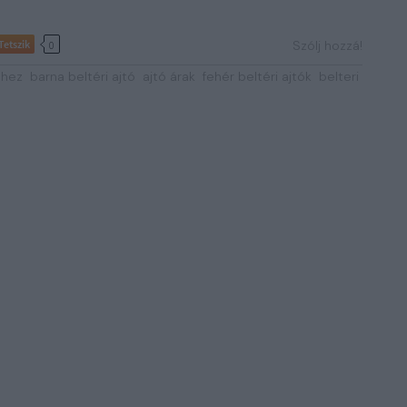
Tetszik
Szólj hozzá!
0
éhez
barna beltéri ajtó
ajtó árak
fehér beltéri ajtók
belteri