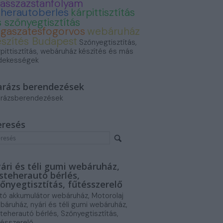
asszazstanfolyam
eherautoberles
kárpittisztítás
 szőnyegtisztítás
ogaszatesfogorvos
webáruház
észítés Budapest
Szőnyegtisztítás,
rpittisztítás, webáruház készítés és más
dekességek
arázs berendezések
rázsberendezések
eresés
ári és téli gumi webáruház,
steherautó bérlés,
őnyegtisztítás, fűtésszerelő
tó akkumulátor webáruház, Motorolaj
báruház, nyári és téli gumi webáruház,
steherautó bérlés, Szőnyegtisztítás,
tésszerelő