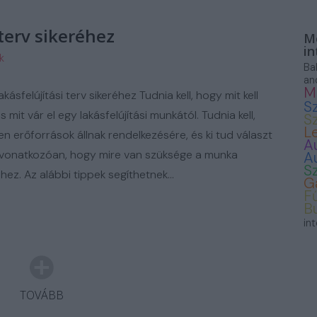
ASZNÁLT AUTÓ
 terv sikeréhez
Mo
in
k
Ba
an
M
akásfelújítási terv sikeréhez Tudnia kell, hogy mit kell
S
s mit vár el egy lakásfelújítási munkától. Tudnia kell,
S
L
en erőforrások állnak rendelkezésére, és ki tud választ
A
 vonatkozóan, hogy mire van szüksége a munka
A
S
hez. Az alábbi tippek segíthetnek…
G
F
B
in
TOVÁBB