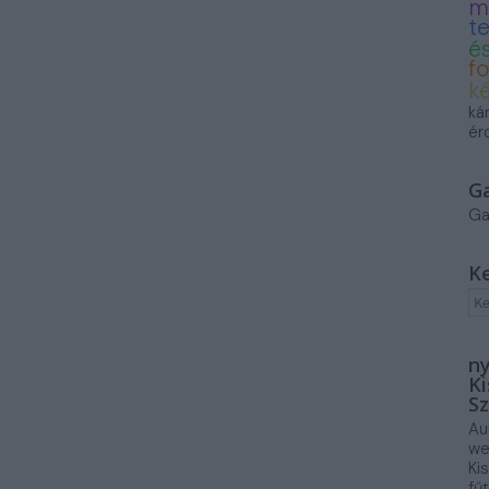
m
t
és
f
k
ká
ér
G
Ga
K
ny
Ki
Sz
Au
we
Ki
fű