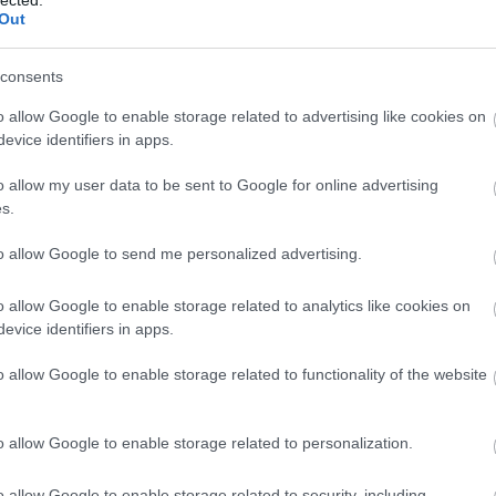
Out
consents
Sz
ht
o allow Google to enable storage related to advertising like cookies on
06
evice identifiers in apps.
— 
júl
ht
o allow my user data to be sent to Google for online advertising
ht
s.
— 
(@
to allow Google to send me personalized advertising.
ht
#s
ht
o allow Google to enable storage related to analytics like cookies on
— 
evice identifiers in apps.
(@
ht
o allow Google to enable storage related to functionality of the website
ht
20
— 
20
o allow Google to enable storage related to personalization.
ht
ht
o allow Google to enable storage related to security, including