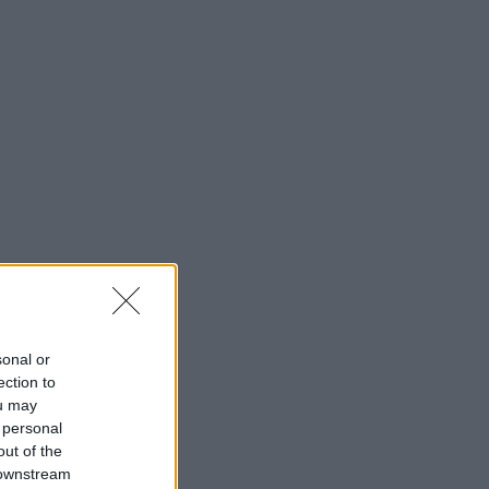
sonal or
ection to
ou may
 personal
out of the
 downstream