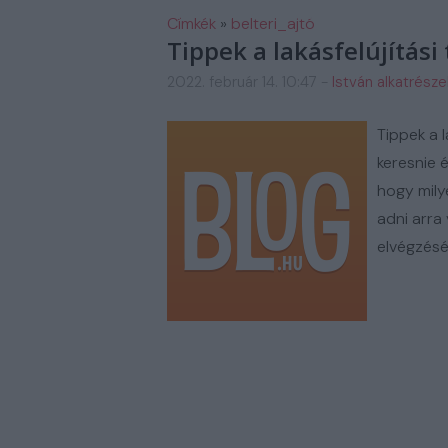
FM AUTOSZERIZ GALERIA
H
Címkék
»
belteri_ajtó
Tippek a lakásfelújítási
2022. február 14. 10:47
-
István alkatrésze
Tippek a l
keresnie é
hogy mily
adni arra
elvégzésé