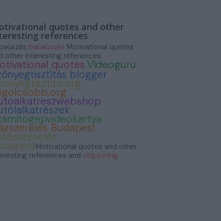
tivational quotes and other
teresting references
baúszás
babaúszás
Motivational quotes
d other interesting references
otivational quotes
Videoguru
zőnyegtisztítás blogger
zonyegtisztito.org
egolcsobb.org
utoalkatreszwebshop
utólalkatrészek
zamitogepvideokartya
ázszerelés Budapest
űtésszerelés
udapest
Motivational quotes and other
teresting references and
chiptuning