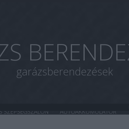
ZS BERENDE
garázsberendezések
S SZÉPSÉGSZALON
AUTOAKKUMULÁTOR
A CHIP TUNING
HASZNÁLT AUTÓ