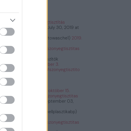
őnyegtisztítás
#szőnyegtisztítás
tps://t.co/2kCeMMwvxK
July 30, 2019 at
:26PM
bioautowasche (@bioautowasche1)
2019.
ius 30.
tps://t.co/PASrtywGdr
#szonyegtisztitas
tps://t.co/PASrtywGdr
Étrend és Táplálékkiegészítők
etrendes)
2019. december 3.
tps://t.co/G6y7bq2BNU
#szonyegtisztito
zonyegtisztitas
tps://t.co/G6y7bq2BNU
Fogyás és fogyókúra
fogyasfogyokura)
2019. október 15.
tps://t.co/ErRtlyiGW9
#szonyegtisztitas
tps://t.co/ErRtlyiGW9
September 03,
19 at 11:30AM
Plasztikai Sebészet (@mellplasztikabp)
19. szeptember 3.
tps://t.co/xkWHrUDgsi
#szonyegtisztitas
tps://t.co/xkWHrUDgsi