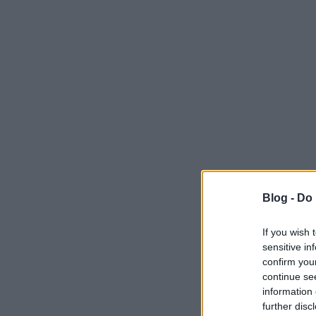
Blog -
Do 
If you wish 
sensitive in
confirm you
continue se
information 
further disc