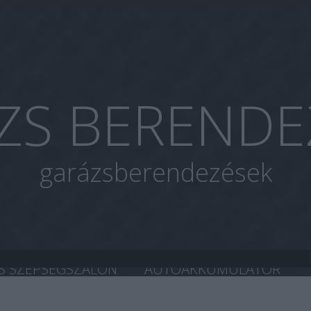
ZS BERENDE
garázsberendezések
S SZÉPSÉGSZALON
AUTOAKKUMULÁTOR
A CHIP TUNING
HASZNÁLT AUTÓ