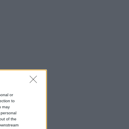
sonal or
ection to
ou may
 personal
out of the
 downstream