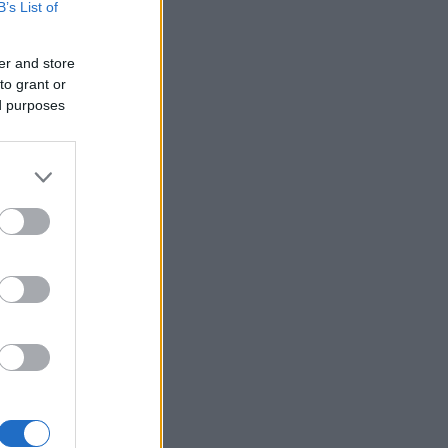
B’s List of
er and store
to grant or
ed purposes