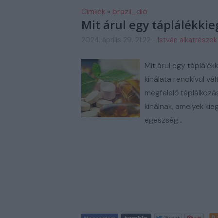
FM AUTOSZERIZ GALERIA
H
Címkék
»
brazil_dió
Mit árul egy táplálékki
2024. április 29. 21:22
-
István alkatrészek
Mit árul egy táplál
kínálata rendkívül vá
megfelelő táplálkoz
kínálnak, amelyek kie
egészség…