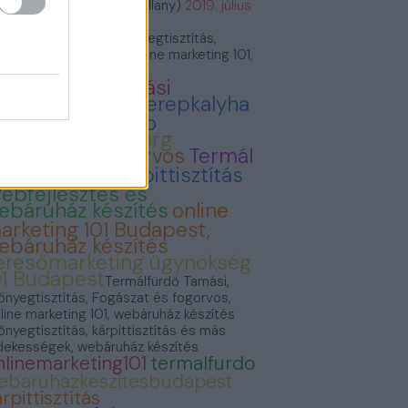
VillámVillany (@villam_villany)
2019. július
.
rmálfürdő Tamási, Szőnyegtisztítás,
gászat és fogorvos, Online marketing 101,
báruház készítés
ermálfürdő Tamási
onyvvasarlas
Cserepkalyha
emence Kandallo
zonyegtisztitas.org
ogászat és fogorvos
Termál
ürdő Tamási
Kárpittisztítás
ebfejlesztés és
ebáruház készítés
online
arketing 101 Budapest,
ebáruház készítés
eresőmarketing ügynökség
01 Budapest
Termálfürdő Tamási,
őnyegtisztítás, Fogászat és fogorvos,
line marketing 101, webáruház készítés
őnyegtisztítás, kárpittisztítás és más
dekességek, webáruház készítés
nlinemarketing101
termalfurdo
ebaruhazkeszitesbudapest
rpittisztítás