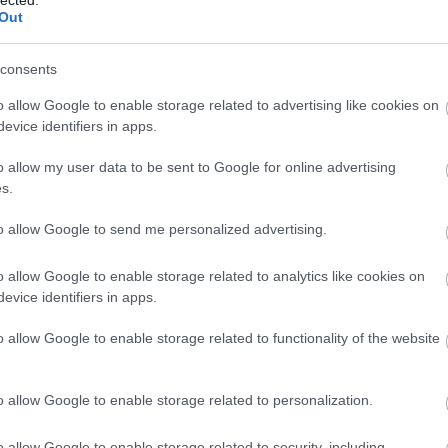
Out
consents
Sz
ht
o allow Google to enable storage related to advertising like cookies on
06
evice identifiers in apps.
— 
júl
ht
o allow my user data to be sent to Google for online advertising
ht
s.
— 
(@
to allow Google to send me personalized advertising.
ht
#s
ht
o allow Google to enable storage related to analytics like cookies on
— 
evice identifiers in apps.
(@
ht
o allow Google to enable storage related to functionality of the website
ht
20
— 
20
o allow Google to enable storage related to personalization.
ht
ht
o allow Google to enable storage related to security, including