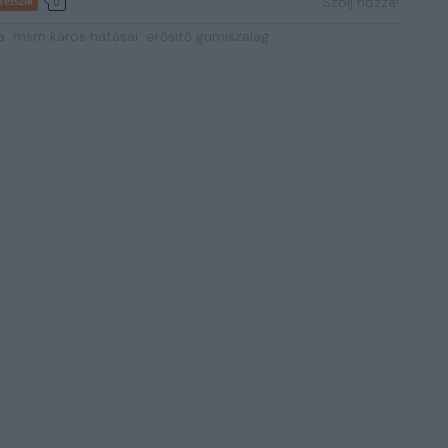
Tetszik
Szólj hozzá!
0
a
msm káros hatásai
erősítő gumiszalag