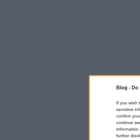
Blog -
Do 
If you wish 
sensitive in
confirm you
continue se
information 
further disc