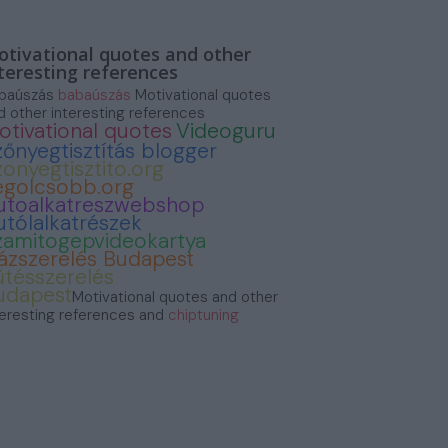
tivational quotes and other
teresting references
baúszás
babaúszás
Motivational quotes
d other interesting references
otivational quotes
Videoguru
zőnyegtisztítás blogger
zonyegtisztito.org
egolcsobb.org
utoalkatreszwebshop
utólalkatrészek
zamitogepvideokartya
ázszerelés Budapest
űtésszerelés
udapest
Motivational quotes and other
teresting references and
chiptuning