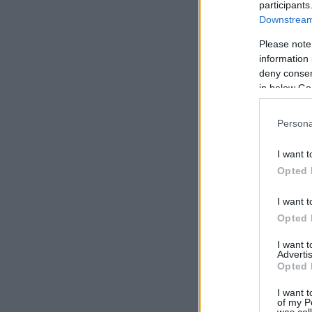
participants
Downstream 
Please note
information 
deny consent
in below Go
Persona
I want t
Opted 
I want t
Opted 
I want 
Advertis
Opted 
I want t
of my P
was col