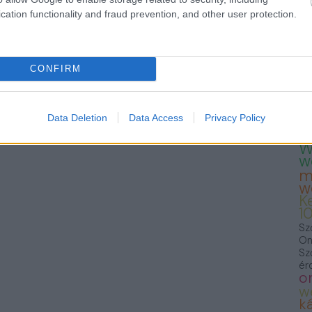
— 
cation functionality and fraud prevention, and other user protection.
23
Te
Fo
we
T
CONFIRM
K
K
S
F
Data Deletion
Data Access
Privacy Policy
f
W
w
m
w
K
1
Sz
On
Sz
ér
o
w
ká