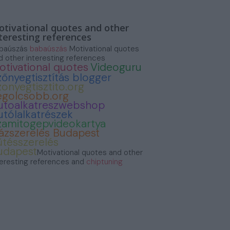
tivational quotes and other
teresting references
baúszás
babaúszás
Motivational quotes
d other interesting references
otivational quotes
Videoguru
zőnyegtisztítás blogger
zonyegtisztito.org
egolcsobb.org
utoalkatreszwebshop
utólalkatrészek
zamitogepvideokartya
ázszerelés Budapest
űtésszerelés
udapest
Motivational quotes and other
teresting references and
chiptuning