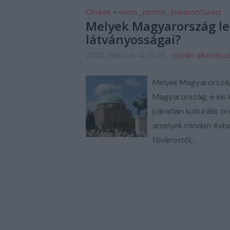
FM AUTOSZERIZ GALERIA
H
Címkék
»
velős_pirítós_balatonfüred
Melyek Magyarország le
látványosságai?
2024. március 14. 12:49
-
István alkatrész
Melyek Magyarország
Magyarország, e kis 
páratlan kulturális 
amelyek minden évben 
fővárostól,…