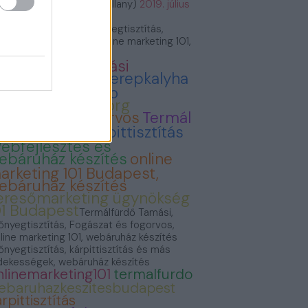
VillámVillany (@villam_villany)
2019. július
.
rmálfürdő Tamási, Szőnyegtisztítás,
gászat és fogorvos, Online marketing 101,
báruház készítés
ermálfürdő Tamási
onyvvasarlas
Cserepkalyha
emence Kandallo
zonyegtisztitas.org
ogászat és fogorvos
Termál
ürdő Tamási
Kárpittisztítás
ebfejlesztés és
ebáruház készítés
online
arketing 101 Budapest,
ebáruház készítés
eresőmarketing ügynökség
01 Budapest
Termálfürdő Tamási,
őnyegtisztítás, Fogászat és fogorvos,
line marketing 101, webáruház készítés
őnyegtisztítás, kárpittisztítás és más
dekességek, webáruház készítés
nlinemarketing101
termalfurdo
ebaruhazkeszitesbudapest
rpittisztítás