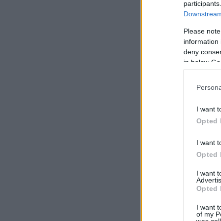
participants
Downstream 
Please note
information 
deny consent
in below Go
Persona
I want t
Opted 
I want t
Opted 
I want 
Advertis
Opted 
I want t
of my P
was col