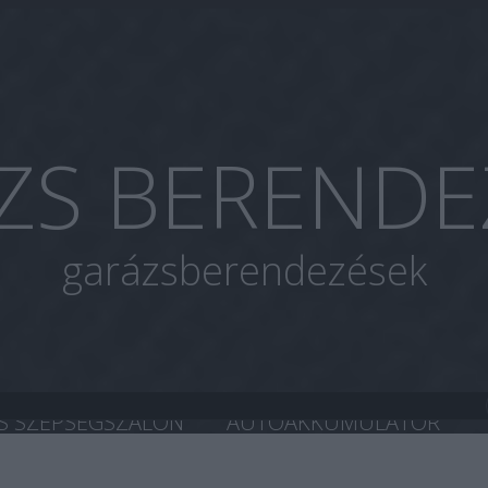
ZS BERENDE
garázsberendezések
S SZÉPSÉGSZALON
AUTOAKKUMULÁTOR
A CHIP TUNING
HASZNÁLT AUTÓ