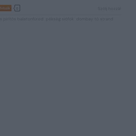
Tetszik
Szólj hozzá!
0
s pirítós balatonfüred
pékség siófok
dombay tó strand