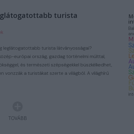
ASZNÁLT AUTÓ
glátogatottabb turista
Mo
in
Ba
ek
an
M
S
 leglátogatottabb turista látványosságai?
S
L
közép-európai ország, gazdag történelmi múlttal,
A
örökséggel, és természeti szépségekkel büszkélkedhet,
A
S
vonzzák a turistákat szerte a világból. A világhírű
G
F
B
in
TOVÁBB