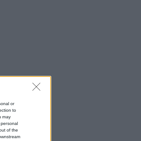
sonal or
ection to
ou may
 personal
out of the
 downstream