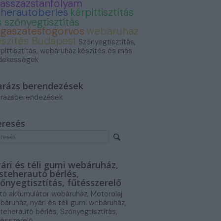
asszazstanfolyam
eherautoberles
kárpittisztítás
 szőnyegtisztítás
ogaszatesfogorvos
webáruház
észítés Budapest
Szőnyegtisztítás,
rpittisztítás, webáruház készítés és más
dekességek
arázs berendezések
rázsberendezések
eresés
ári és téli gumi webáruház,
steherautó bérlés,
őnyegtisztítás, fűtésszerelő
tó akkumulátor webáruház, Motorolaj
báruház, nyári és téli gumi webáruház,
steherautó bérlés, Szőnyegtisztítás,
tésszerelő