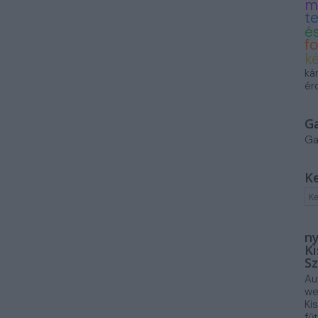
m
t
és
f
k
ká
ér
G
Ga
K
ny
Ki
Sz
Au
we
Ki
fű