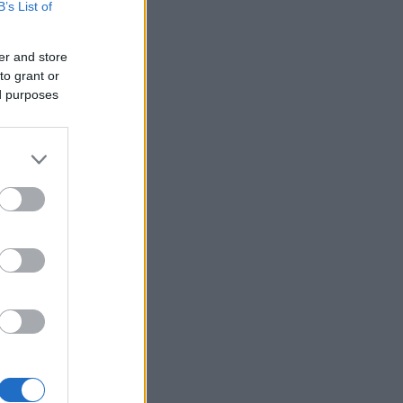
B’s List of
er and store
to grant or
ed purposes