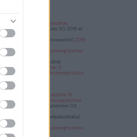
őnyegtisztítás
#szőnyegtisztítás
tps://t.co/2kCeMMwvxK
July 30, 2019 at
:26PM
bioautowasche (@bioautowasche1)
2019.
ius 30.
tps://t.co/PASrtywGdr
#szonyegtisztitas
tps://t.co/PASrtywGdr
Étrend és Táplálékkiegészítők
etrendes)
2019. december 3.
tps://t.co/G6y7bq2BNU
#szonyegtisztito
zonyegtisztitas
tps://t.co/G6y7bq2BNU
Fogyás és fogyókúra
fogyasfogyokura)
2019. október 15.
tps://t.co/ErRtlyiGW9
#szonyegtisztitas
tps://t.co/ErRtlyiGW9
September 03,
19 at 11:30AM
Plasztikai Sebészet (@mellplasztikabp)
19. szeptember 3.
tps://t.co/xkWHrUDgsi
#szonyegtisztitas
tps://t.co/xkWHrUDgsi