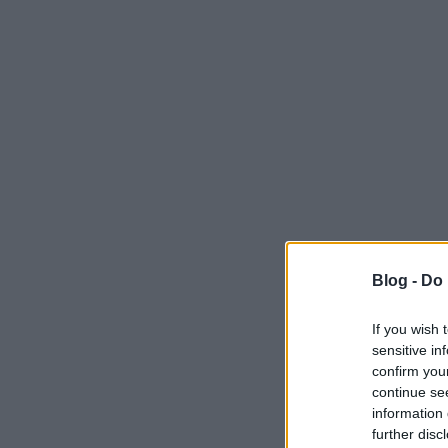
Blog -
Do 
If you wish 
sensitive in
confirm you
continue se
information 
further disc