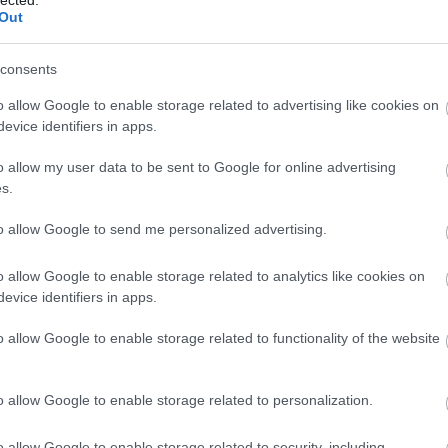
Out
consents
Sz
ht
o allow Google to enable storage related to advertising like cookies on
06
evice identifiers in apps.
— 
júl
ht
o allow my user data to be sent to Google for online advertising
ht
s.
— 
(@
to allow Google to send me personalized advertising.
ht
#s
ht
o allow Google to enable storage related to analytics like cookies on
— 
evice identifiers in apps.
(@
ht
o allow Google to enable storage related to functionality of the website
ht
20
— 
20
o allow Google to enable storage related to personalization.
ht
ht
o allow Google to enable storage related to security, including