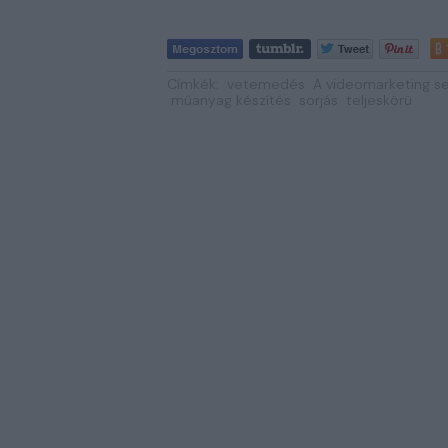
Címkék:
vetemedés
A videomarketing se
műanyag készítés
sorjás
teljeskörü