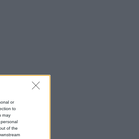
sonal or
ection to
ou may
 personal
out of the
 downstream