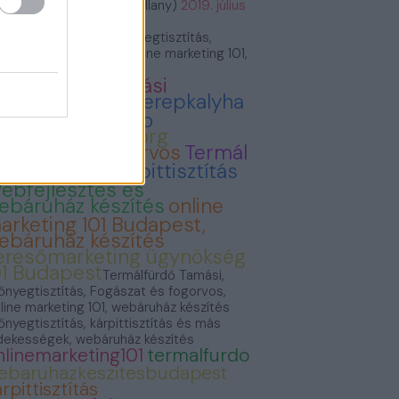
VillámVillany (@villam_villany)
2019. július
.
rmálfürdő Tamási, Szőnyegtisztítás,
gászat és fogorvos, Online marketing 101,
báruház készítés
ermálfürdő Tamási
onyvvasarlas
Cserepkalyha
emence Kandallo
zonyegtisztitas.org
ogászat és fogorvos
Termál
ürdő Tamási
Kárpittisztítás
ebfejlesztés és
ebáruház készítés
online
arketing 101 Budapest,
ebáruház készítés
eresőmarketing ügynökség
01 Budapest
Termálfürdő Tamási,
őnyegtisztítás, Fogászat és fogorvos,
line marketing 101, webáruház készítés
őnyegtisztítás, kárpittisztítás és más
dekességek, webáruház készítés
nlinemarketing101
termalfurdo
ebaruhazkeszitesbudapest
rpittisztítás