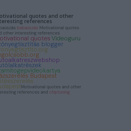
tivational quotes and other
teresting references
baúszás
babaúszás
Motivational quotes
d other interesting references
otivational quotes
Videoguru
zőnyegtisztítás blogger
zonyegtisztito.org
egolcsobb.org
utoalkatreszwebshop
utólalkatrészek
zamitogepvideokartya
ázszerelés Budapest
űtésszerelés
udapest
Motivational quotes and other
teresting references and
chiptuning