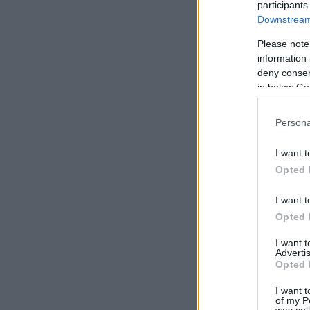
participants
Downstream 
Please note
information 
deny consent
in below Go
Persona
I want t
Opted 
I want t
Opted 
I want 
Advertis
Opted 
I want t
of my P
was col