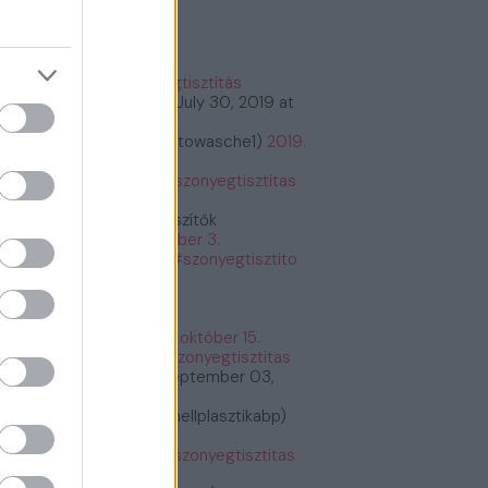
őnyegtisztítás
#szőnyegtisztítás
tps://t.co/2kCeMMwvxK
July 30, 2019 at
:26PM
bioautowasche (@bioautowasche1)
2019.
ius 30.
tps://t.co/PASrtywGdr
#szonyegtisztitas
tps://t.co/PASrtywGdr
Étrend és Táplálékkiegészítők
etrendes)
2019. december 3.
tps://t.co/G6y7bq2BNU
#szonyegtisztito
zonyegtisztitas
tps://t.co/G6y7bq2BNU
Fogyás és fogyókúra
fogyasfogyokura)
2019. október 15.
tps://t.co/ErRtlyiGW9
#szonyegtisztitas
tps://t.co/ErRtlyiGW9
September 03,
19 at 11:30AM
Plasztikai Sebészet (@mellplasztikabp)
19. szeptember 3.
tps://t.co/xkWHrUDgsi
#szonyegtisztitas
tps://t.co/xkWHrUDgsi