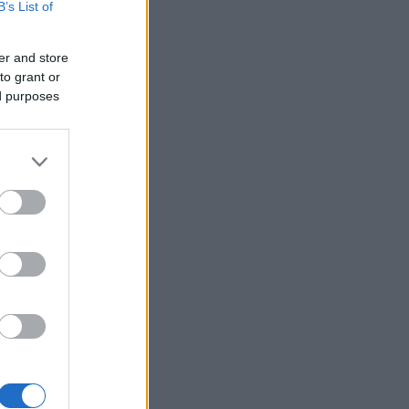
B’s List of
er and store
to grant or
ed purposes