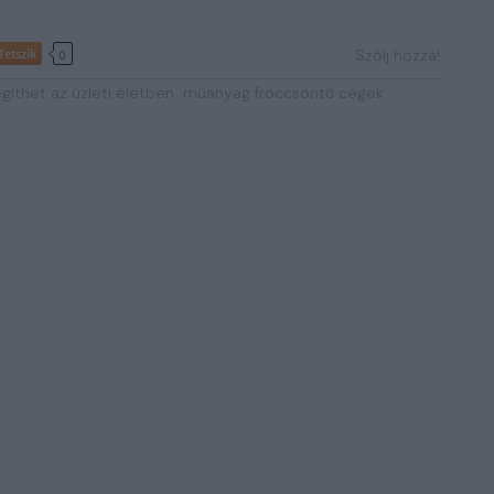
Tetszik
Szólj hozzá!
0
gíthet az üzleti életben
műanyag fröccsöntő cégek