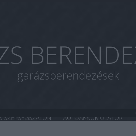
ZS BERENDE
garázsberendezések
S SZÉPSÉGSZALON
AUTOAKKUMULÁTOR
A CHIP TUNING
HASZNÁLT AUTÓ