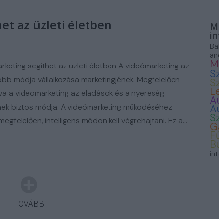
ASZNÁLT AUTÓ
et az üzleti életben
Mo
in
Ba
an
M
rketing segíthet az üzleti életben A videómarketing az
S
jobb módja vállalkozása marketingjének. Megfelelően
S
L
va a videomarketing az eladások és a nyereség
A
ek biztos módja. A videómarketing működéséhez
A
S
egfelelően, intelligens módon kell végrehajtani. Ez a…
G
F
B
in
TOVÁBB