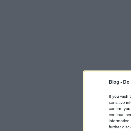
Blog -
Do 
If you wish 
sensitive in
confirm you
continue se
information 
further disc