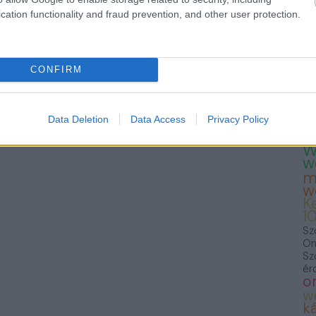
— 
cation functionality and fraud prevention, and other user protection.
23
Te
Fo
we
T
CONFIRM
K
K
S
F
Data Deletion
Data Access
Privacy Policy
f
W
w
m
w
K
1
Sz
On
Sz
ér
o
w
ká