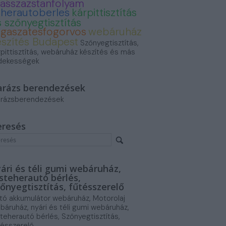
asszazstanfolyam
eherautoberles
kárpittisztítás
 szőnyegtisztítás
ogaszatesfogorvos
webáruház
észítés Budapest
Szőnyegtisztítás,
rpittisztítás, webáruház készítés és más
dekességek
arázs berendezések
rázsberendezések
eresés
ári és téli gumi webáruház,
steherautó bérlés,
őnyegtisztítás, fűtésszerelő
tó akkumulátor webáruház, Motorolaj
báruház, nyári és téli gumi webáruház,
steherautó bérlés, Szőnyegtisztítás,
tésszerelő