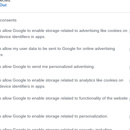
Out
consents
Sz
ht
o allow Google to enable storage related to advertising like cookies on
06
evice identifiers in apps.
— 
júl
ht
o allow my user data to be sent to Google for online advertising
ht
s.
— 
(@
to allow Google to send me personalized advertising.
ht
#s
ht
o allow Google to enable storage related to analytics like cookies on
— 
evice identifiers in apps.
(@
ht
o allow Google to enable storage related to functionality of the website
ht
20
— 
20
o allow Google to enable storage related to personalization.
ht
ht
o allow Google to enable storage related to security, including