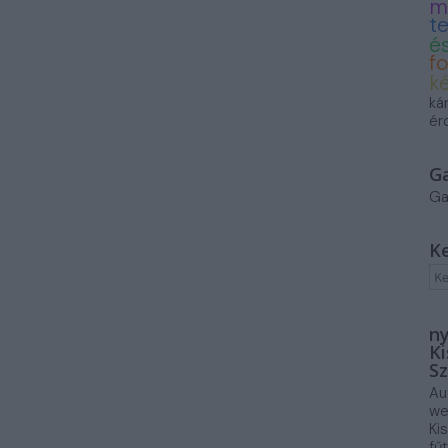
m
t
és
f
k
ká
ér
G
Ga
K
ny
Ki
Sz
Au
we
Ki
fű