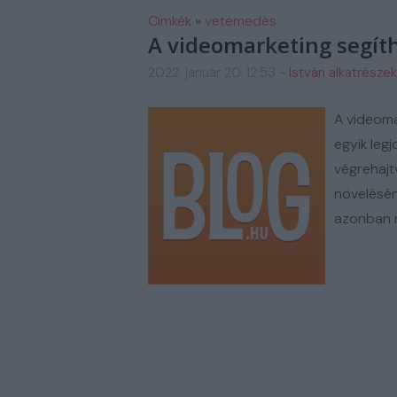
FM AUTOSZERIZ GALERIA
H
Címkék
»
vetemedés
A videomarketing segíth
2022. január 20. 12:53
-
István alkatrészek
A videoma
egyik leg
végrehajt
növelésén
azonban m